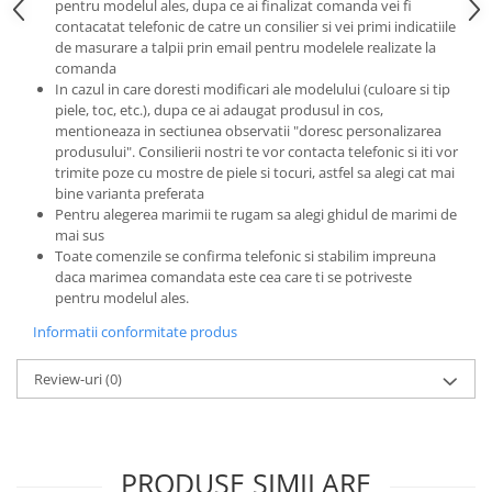
pentru modelul ales, dupa ce ai finalizat comanda vei fi
contacatat telefonic de catre un consilier si vei primi indicatiile
de masurare a talpii prin email pentru modelele realizate la
comanda
In cazul in care doresti modificari ale modelului (culoare si tip
piele, toc, etc.), dupa ce ai adaugat produsul in cos,
mentioneaza in sectiunea observatii "doresc personalizarea
produsului". Consilierii nostri te vor contacta telefonic si iti vor
trimite poze cu mostre de piele si tocuri, astfel sa alegi cat mai
bine varianta preferata
Pentru alegerea marimii te rugam sa alegi ghidul de marimi de
mai sus
Toate comenzile se confirma telefonic si stabilim impreuna
daca marimea comandata este cea care ti se potriveste
pentru modelul ales.
Informatii conformitate produs
Review-uri
(0)
PRODUSE SIMILARE