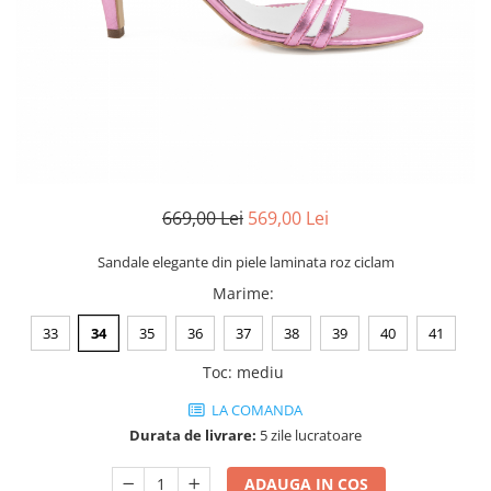
Negru
GENTI
Mov
Posete
Rucsac
Visiniu
Plic
Maro
Saculet
Albastru
Borsete
669,00 Lei
569,00 Lei
Sandale elegante din piele laminata roz ciclam
Marime
:
33
34
35
36
37
38
39
40
41
Toc
:
mediu
LA COMANDA
Durata de livrare:
5 zile lucratoare
ADAUGA IN COS