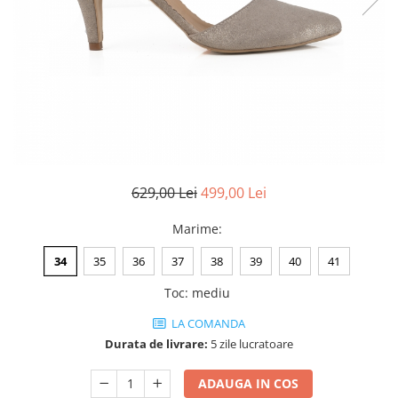
Negru
GENTI
Mov
Posete
Rucsac
Visiniu
Plic
Maro
Saculet
Albastru
Borsete
629,00 Lei
499,00 Lei
Marime
:
34
35
36
37
38
39
40
41
Toc
:
mediu
LA COMANDA
Durata de livrare:
5 zile lucratoare
ADAUGA IN COS