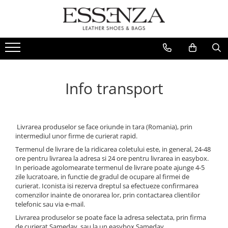
FEMEI
BARBATI
REDUCERI
Culori Piele
INCALTAMINTE
PANTOFI
Stoc Livrare Rapida
Toate
Sandale
SNEAKERS
Rosu
Info transport
Pantofi
Roz
Balerini
Galben
Bocanci
Verde
Ghete
Livrarea produselor se face oriunde in tara (Romania), prin
Portocaliu
intermediul unor firme de curierat rapid.
Cizme
Termenul de livrare de la ridicarea coletului este, in general, 24-48
Argintiu
Ciocate
ore pentru livrarea la adresa si 24 ore pentru livrarea in easybox.
Colectie Mireasa
Auriu
In perioade agolomearate termenul de livrare poate ajunge 4-5
Crystal Collection
zile lucratoare, in functie de gradul de ocupare al firmei de
Bej
curierat. Iconista isi rezerva dreptul sa efectueze confirmarea
Casual
comenzilor inainte de onorarea lor, prin contactarea clientilor
Alb
Loafer
telefonic sau via e-mail.
Gri
Sneakers
Livrarea produselor se poate face la adresa selectata, prin firma
de curierat Sameday, sau la un easybox Sameday