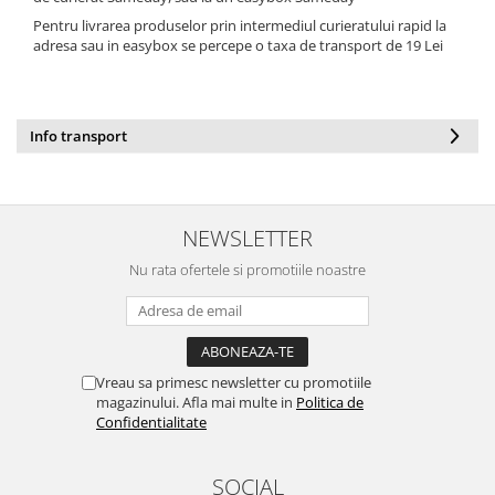
Negru
GENTI
Pentru livrarea produselor prin intermediul curieratului rapid la
Mov
Posete
adresa sau in easybox se percepe o taxa de transport de 19 Lei
Rucsac
Visiniu
Plic
Maro
Saculet
Info transport
Albastru
Borsete
NEWSLETTER
Nu rata ofertele si promotiile noastre
Vreau sa primesc newsletter cu promotiile
magazinului. Afla mai multe in
Politica de
Confidentialitate
SOCIAL