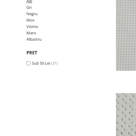
Negru
GENTI
Alb
Gri
Mov
Posete
Negru
Rucsac
Visiniu
Mov
Plic
Visiniu
Maro
Maro
Saculet
Albastru
Albastru
Borsete
PRET
Sub 50 Lei
(31)