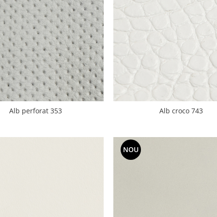
Alb perforat 353
Alb croco 743
NOU