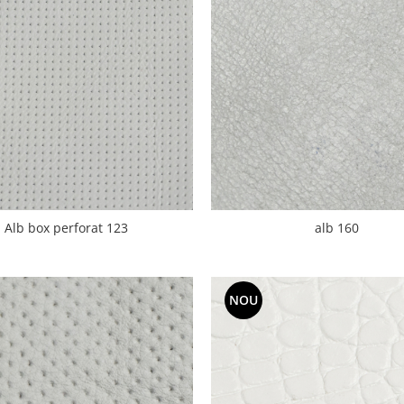
Alb box perforat 123
alb 160
NOU