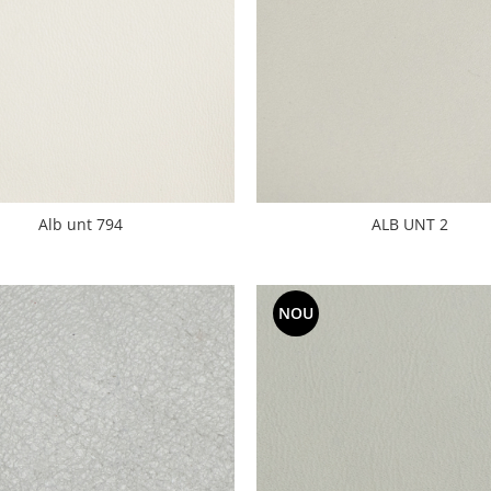
Alb unt 794
ALB UNT 2
NOU