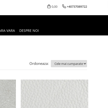
0,00
+40737089722
ARA-VARA
DESPRE NOI
Ordoneaza: