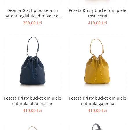
Negru
GENTI
Mov
Posete
Geanta Gia, tip borseta cu
Poseta Kristy bucket din piele
bareta reglabila, din piele de
rosu corai
Rucsac
Visiniu
strut nude rose
390,00 Lei
410,00 Lei
Plic
Maro
Saculet
Albastru
Borsete
Poseta Kristy bucket din piele
Poseta Kristy bucket din piele
naturala bleu marine
naturala galbena
410,00 Lei
410,00 Lei