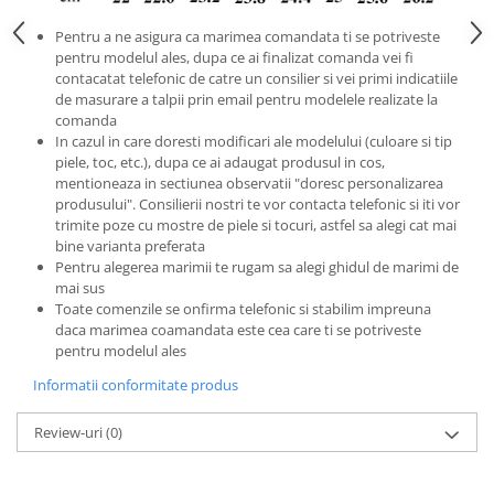
Pentru a ne asigura ca marimea comandata ti se potriveste
pentru modelul ales, dupa ce ai finalizat comanda vei fi
contacatat telefonic de catre un consilier si vei primi indicatiile
de masurare a talpii prin email pentru modelele realizate la
comanda
In cazul in care doresti modificari ale modelului (culoare si tip
piele, toc, etc.), dupa ce ai adaugat produsul in cos,
mentioneaza in sectiunea observatii "doresc personalizarea
produsului". Consilierii nostri te vor contacta telefonic si iti vor
trimite poze cu mostre de piele si tocuri, astfel sa alegi cat mai
bine varianta preferata
Pentru alegerea marimii te rugam sa alegi ghidul de marimi de
mai sus
Toate comenzile se onfirma telefonic si stabilim impreuna
daca marimea coamandata este cea care ti se potriveste
pentru modelul ales
Informatii conformitate produs
Review-uri
(0)