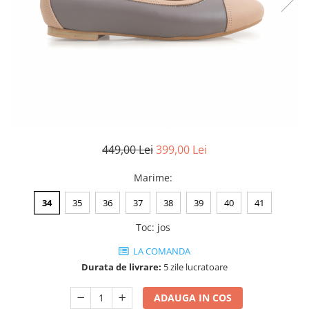
Negru
GENTI
Mov
Posete
Rucsac
Visiniu
Plic
Maro
Saculet
Albastru
Borsete
449,00 Lei
399,00 Lei
Marime
:
34
35
36
37
38
39
40
41
Toc
:
jos
LA COMANDA
Durata de livrare:
5 zile lucratoare
ADAUGA IN COS