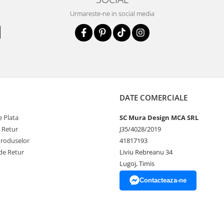
Urmareste-ne in social media
DATE COMERCIALE
 Plata
SC Mura Design MCA SRL
e Retur
J35/4028/2019
Produselor
41817193
de Retur
Liviu Rebreanu 34
Lugoj, Timis
Contacteaza-ne