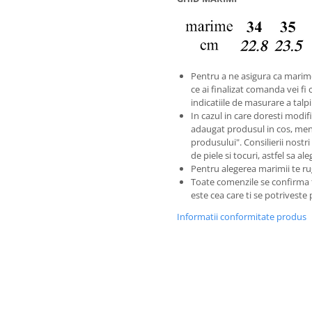
Pentru a ne asigura ca marim
ce ai finalizat comanda vei fi 
indicatiile de masurare a talp
In cazul in care doresti modific
adaugat produsul in cos, men
produsului". Consilierii nostri
de piele si tocuri, astfel sa al
Pentru alegerea marimii te ru
Toate comenzile se confirma
este cea care ti se potriveste
Informatii conformitate produs