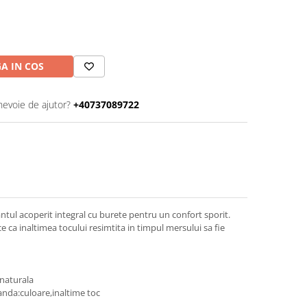
A IN COS
nevoie de ajutor?
+40737089722
ntul acoperit integral cu burete pentru un confort sporit.
 ca inaltimea tocului resimtita in timpul mersului sa fie
e naturala
anda:culoare,inaltime toc