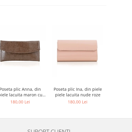
-27%
Poseta plic Anna, din
Poseta plic Ina, din piele
Pantofi de
piele lacuita maron cu
piele lacuita nude roze
rotund, din
textura croco
alba si p
180,00 Lei
180,00 Lei
679,00 L
au
SUPORT CLIENTI