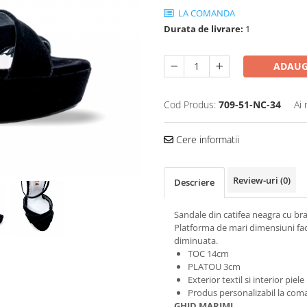
LA COMANDA
Durata de livrare:
1
ADAUG
Cod Produs:
709-51-NC-34
Ai 
Cere informatii
Review-uri
(0)
Descriere
Sandale din catifea neagra cu bra
Platforma de mari dimensiuni face
diminuata.
TOC 14cm
PLATOU 3cm
Exterior textil si interior piel
Produs personalizabil la com
GHID MARIMI