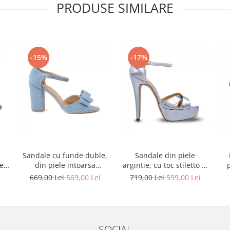
PRODUSE SIMILARE
-15%
-17%
Sandale cu funde duble,
Sandale din piele
ele
din piele intoarsa
argintie, cu toc stiletto si
albastru deschis
platforma
i
669,00 Lei
569,00 Lei
719,00 Lei
599,00 Lei
SOCIAL