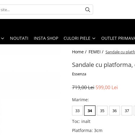
NOUTATI
INSTA SHOP
CULORI PIELE
OUTLET PRIMAV
Home /
FEMEI /
Sandale cu platf
Sandale cu platforma, 
Essenza
719,00 Lei
599,00 Lei
Marime
:
33
34
35
36
37
Toc
:
inalt
Platforma
:
3cm