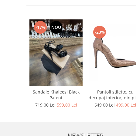
-17%
NOU
-23%
Pantofi stiletto, cu
Sandale Khaleesi Black
decupaj interior, din pi
Patent
bronz
649,00 Lei
499,00 Le
719,00 Lei
599,00 Lei
NEWSLETTER