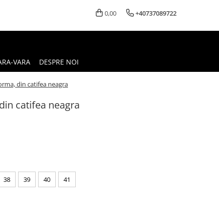
0,00
+40737089722
ARA-VARA
DESPRE NOI
orma, din catifea neagra
din catifea neagra
38
39
40
41