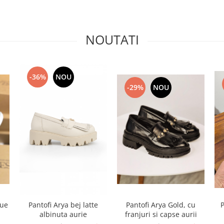
NOUTATI
-36%
NOU
-29%
NOU
P
lue
Pantofi Arya bej latte
Pantofi Arya Gold, cu
albinuta aurie
franjuri si capse aurii