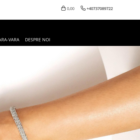
0,00
+40737089722
ARA-VARA
DESPRE NOI