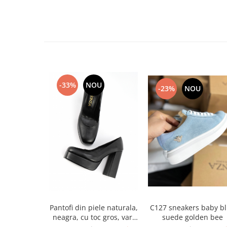
-33%
NOU
-23%
NOU
Pantofi din piele naturala,
C127 sneakers baby b
neagra, cu toc gros, varf
suede golden bee
patrat