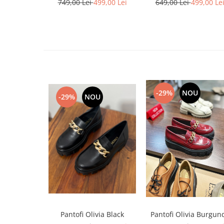
749,00 Lei
499,00 Lei
649,00 Lei
499,00 Le
-29%
NOU
-29%
NOU
Pantofi Olivia Burgun
Pantofi Olivia Black