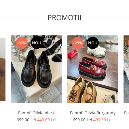
PROMOTII
-36%
NOU
-29%
NOU
Pantofi Olivia black
Pantofi Olivia Burgundy
Pa
699,00 Lei
449,00 Lei
699,00 Lei
499,00 Lei
i