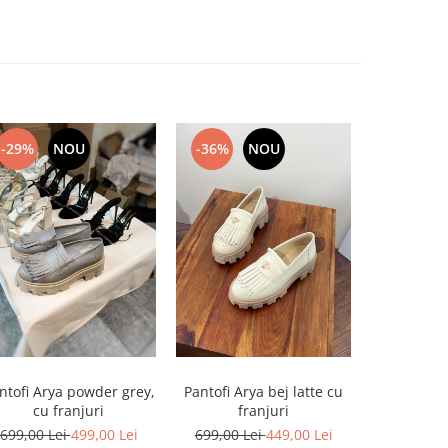
-29%
NOU
-36%
NOU
-36%
ntofi Arya powder grey,
Pantofi Arya bej latte cu
Pantofi Ol
cu franjuri
franjuri
699,00 Lei
499,00 Lei
699,00 Lei
449,00 Lei
699,00 L