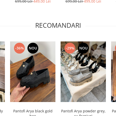
i
699,00 Lei
449,00 Lei
699,00 Lei
499,00 Lei
RECOMANDARI
-36%
NOU
-29%
NOU
dy
Pantofi Arya black gold
Pantofi Arya powder grey,
Pa
bee
cu franjuri