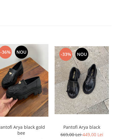
-36%
NOU
-33%
NOU
-29%
antofi Arya black gold
Pantofi Arya black
Pantofi Ar
bee
cu franjuri
669,00 Lei
449,00 Lei