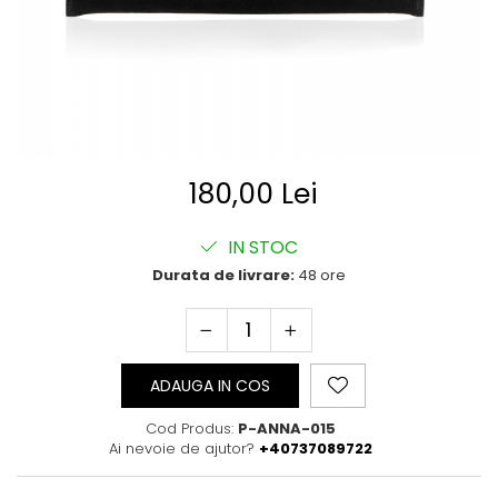
Posete
Mov
Rucsac
Visiniu
Plic
Maro
Saculet
Albastru
Borsete
180,00 Lei
IN STOC
Durata de livrare:
48 ore
ADAUGA IN COS
Cod Produs:
P-ANNA-015
Ai nevoie de ajutor?
+40737089722