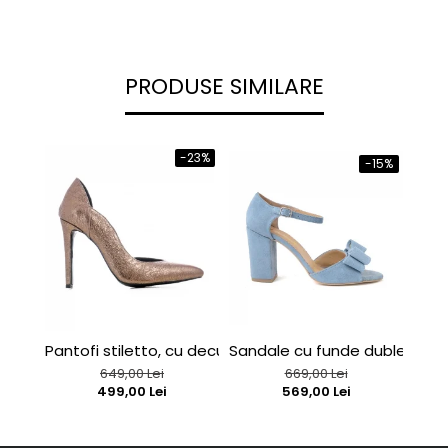
PRODUSE SIMILARE
-23%
-15%
Pantofi stiletto, cu decupaj interior, din piele bronz
Sandale cu funde duble, din p
Sand
649,00 Lei
669,00 Lei
499,00 Lei
569,00 Lei