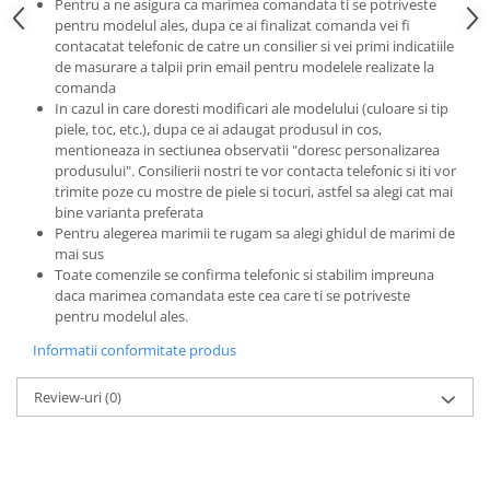
Pentru a ne asigura ca marimea comandata ti se potriveste
pentru modelul ales, dupa ce ai finalizat comanda vei fi
contacatat telefonic de catre un consilier si vei primi indicatiile
de masurare a talpii prin email pentru modelele realizate la
comanda
In cazul in care doresti modificari ale modelului (culoare si tip
piele, toc, etc.), dupa ce ai adaugat produsul in cos,
mentioneaza in sectiunea observatii "doresc personalizarea
produsului". Consilierii nostri te vor contacta telefonic si iti vor
trimite poze cu mostre de piele si tocuri, astfel sa alegi cat mai
bine varianta preferata
Pentru alegerea marimii te rugam sa alegi ghidul de marimi de
mai sus
Toate comenzile se confirma telefonic si stabilim impreuna
daca marimea comandata este cea care ti se potriveste
pentru modelul ales.
Informatii conformitate produs
Review-uri
(0)