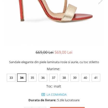
Negru
GENTI
Mov
Posete
Rucsac
Visiniu
Plic
Maro
Saculet
Albastru
Borsete
669,00 Lei
569,00 Lei
Sandale elegante din piele laminata rosie si aurie, cu toc stiletto
Marime
:
33
34
35
36
37
38
39
40
41
Toc
:
inalt
LA COMANDA
Durata de livrare:
5 zile lucratoare