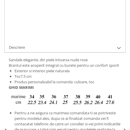
Cod Produs:
9495-60-124-34
Ai nevoie de ajutor?
+40737089722
Cere informatii
Descriere
Sandale elegante, din piele intoarsa nude rose
Brantul este acoperit integral cu burete pentru un confort sporit
Exterior si interior piele naturala
Toc7.5 cm
Produs personalizabil la comanda: culoare, toc
GHID MARIMI
Pentru a ne asigura ca marimea comandata ti se potriveste
pentru modelul ales, dupa ce ai finalizat comanda vei fi
contacatat telefonic de catre un consilier si vei primi indicatiile
de masurare a talpii prin email pentru modelele realizate la