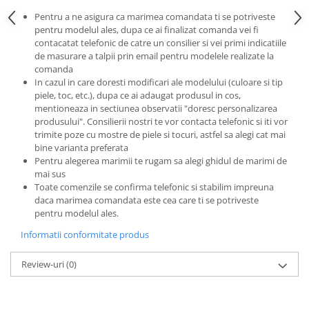
Pentru a ne asigura ca marimea comandata ti se potriveste
pentru modelul ales, dupa ce ai finalizat comanda vei fi
contacatat telefonic de catre un consilier si vei primi indicatiile
de masurare a talpii prin email pentru modelele realizate la
comanda
In cazul in care doresti modificari ale modelului (culoare si tip
piele, toc, etc.), dupa ce ai adaugat produsul in cos,
mentioneaza in sectiunea observatii "doresc personalizarea
produsului". Consilierii nostri te vor contacta telefonic si iti vor
trimite poze cu mostre de piele si tocuri, astfel sa alegi cat mai
bine varianta preferata
Pentru alegerea marimii te rugam sa alegi ghidul de marimi de
mai sus
Toate comenzile se confirma telefonic si stabilim impreuna
daca marimea comandata este cea care ti se potriveste
pentru modelul ales.
Informatii conformitate produs
Review-uri
(0)