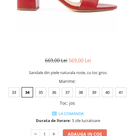
Negru
GENTI
Mov
Posete
Rucsac
Visiniu
Plic
Maro
Saculet
Albastru
Borsete
669,00 Lei
569,00 Lei
Sandale din piele naturala rosie, cu toc gros.
Marime
:
33
34
35
36
37
38
39
40
41
Toc
:
jos
LA COMANDA
Durata de livrare:
5 zile lucratoare
ADAUGA IN COS