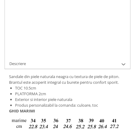
ADAUGA IN COS
Cod Produs:
728-709-51-693-40
Ai nevoie de ajutor?
+40737089722
Cere informatii
Descriere
Sandale din piele naturala neagra cu textura de piele de piton.
Brantul este acoperit integral cu burete pentru confort sporit.
TOC 10.5cm
PLATFORMA 2cm
Exterior si interior piele naturala
Produs personalizabil la comanda: culoare, toc
GHID MARIMI