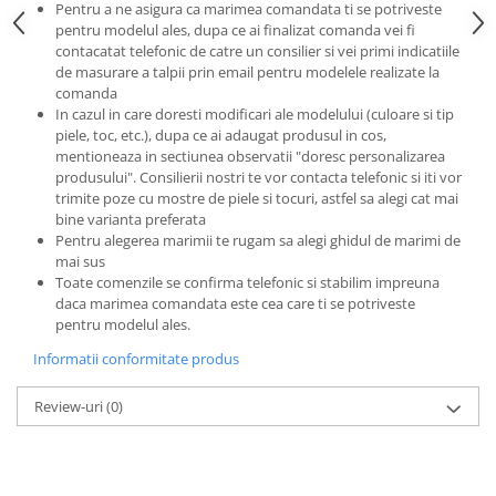
Pentru a ne asigura ca marimea comandata ti se potriveste
pentru modelul ales, dupa ce ai finalizat comanda vei fi
contacatat telefonic de catre un consilier si vei primi indicatiile
de masurare a talpii prin email pentru modelele realizate la
comanda
In cazul in care doresti modificari ale modelului (culoare si tip
piele, toc, etc.), dupa ce ai adaugat produsul in cos,
mentioneaza in sectiunea observatii "doresc personalizarea
produsului". Consilierii nostri te vor contacta telefonic si iti vor
trimite poze cu mostre de piele si tocuri, astfel sa alegi cat mai
bine varianta preferata
Pentru alegerea marimii te rugam sa alegi ghidul de marimi de
mai sus
Toate comenzile se confirma telefonic si stabilim impreuna
daca marimea comandata este cea care ti se potriveste
pentru modelul ales.
Informatii conformitate produs
Review-uri
(0)