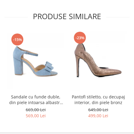
PRODUSE SIMILARE
-23%
-15%
Sandale cu funde duble,
Pantofi stiletto, cu decupaj
din piele intoarsa albastru
interior, din piele bronz
deschis
669,00 Lei
649,00 Lei
569,00 Lei
499,00 Lei