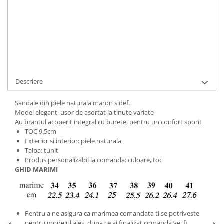
Cod Produs:
9495-709-51-900-34
Ai nevoie de ajutor?
+40737089722
Cere informatii
Descriere
Sandale din piele naturala maron sidef.
Model elegant, usor de asortat la tinute variate
Au brantul acoperit integral cu burete, pentru un confort sporit
TOC 9.5cm
Exterior si interior: piele naturala
Talpa: tunit
Produs personalizabil la comanda: culoare, toc
GHID MARIMI
Pentru a ne asigura ca marimea comandata ti se potriveste
pentru modelul ales, dupa ce ai finalizat comanda vei fi