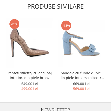
PRODUSE SIMILARE
-23%
-15%
Sandale cu funde duble,
Pantofi stiletto, cu decupaj
din piele intoarsa albastru
interior, din piele bronz
deschis
669,00 Lei
649,00 Lei
569,00 Lei
499,00 Lei
NEWSLETTER