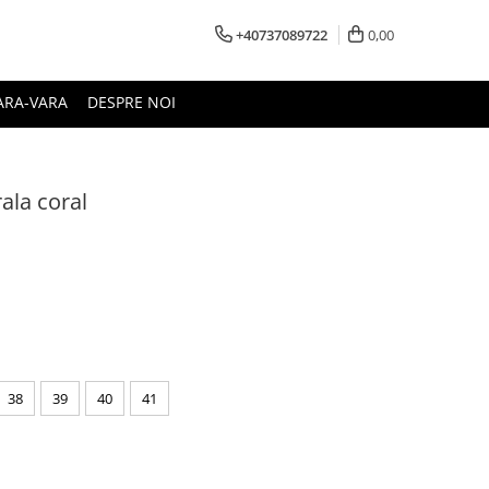
+40737089722
0,00
ARA-VARA
DESPRE NOI
ala coral
38
39
40
41