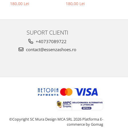
textura croco
alba si p
180,00 Lei
180,00 Lei
679,00 L
au
SUPORT CLIENTI
+40737089722
contact@essenzashoes.ro
©Copyright SC Mura Design MCA SRL 2026
Platforma E-
commerce by Gomag