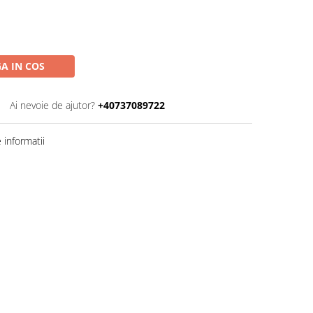
A IN COS
Ai nevoie de ajutor?
+40737089722
informatii