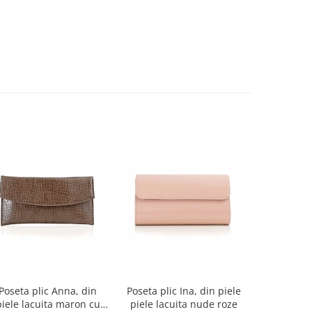
-27%
Poseta plic Anna, din
Poseta plic Ina, din piele
Pantofi de
piele lacuita maron cu
piele lacuita nude roze
rotund, din