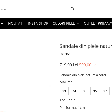
NOUTATI
INSTA SHOP
CULORI PIELE
OUTLET PRIMAV
Sandale din piele natur
Essenza
719,00 Lei
599,00 Lei
Sandale din piele naturala coral
Marime
:
33
34
35
36
37
Toc
:
inalt
Platforma
:
1cm