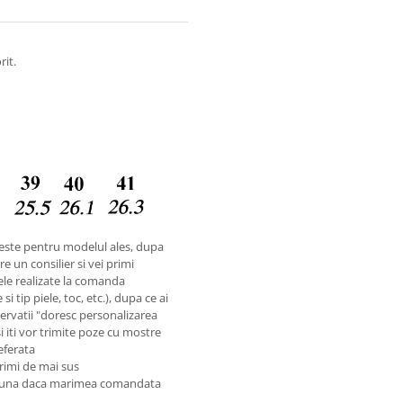
rit.
este pentru modelul ales, dupa
e un consilier si vei primi
ele realizate la comanda
i tip piele, toc, etc.), dupa ce ai
rvatii "doresc personalizarea
si iti vor trimite poze cu mostre
referata
rimi de mai sus
preuna daca marimea comandata