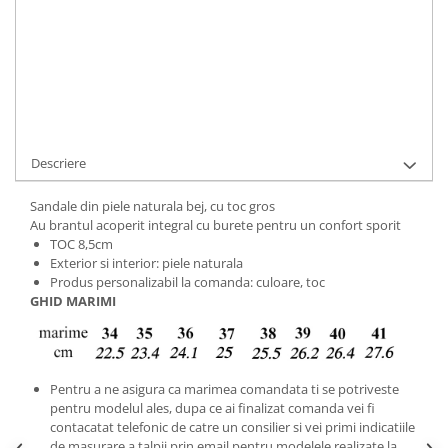
Cod Produs:
9495-p-1-34
Ai nevoie de ajutor?
+40737089722
Cere informatii
Descriere
Sandale din piele naturala bej, cu toc gros
Au brantul acoperit integral cu burete pentru un confort sporit
TOC 8,5cm
Exterior si interior: piele naturala
Produs personalizabil la comanda: culoare, toc
GHID MARIMI
Pentru a ne asigura ca marimea comandata ti se potriveste
pentru modelul ales, dupa ce ai finalizat comanda vei fi
contacatat telefonic de catre un consilier si vei primi indicatiile
de masurare a talpii prin email pentru modelele realizate la