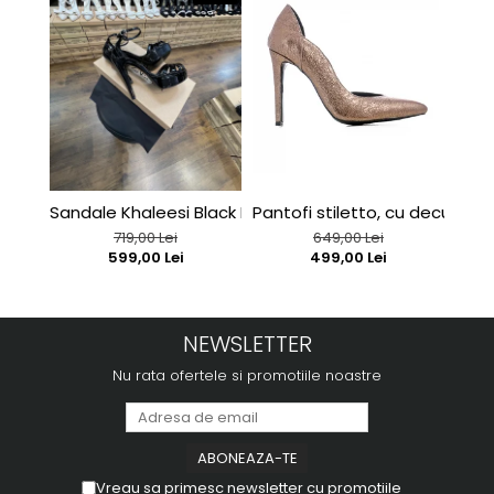
Sandale Khaleesi Black Patent
Pantofi stiletto, cu decupaj in
Sand
719,00 Lei
649,00 Lei
599,00 Lei
499,00 Lei
NEWSLETTER
Nu rata ofertele si promotiile noastre
Vreau sa primesc newsletter cu promotiile