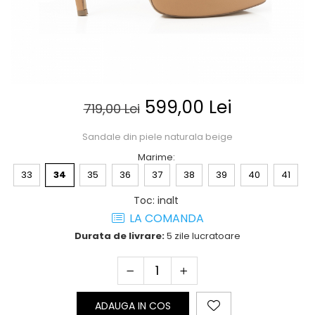
Posete
Mov
Rucsac
Visiniu
Plic
Maro
Saculet
Albastru
Borsete
599,00 Lei
719,00 Lei
Sandale din piele naturala beige
Marime
:
33
34
35
36
37
38
39
40
41
Toc
:
inalt
LA COMANDA
Durata de livrare:
5 zile lucratoare
ADAUGA IN COS