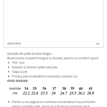
ADAUGA IN COS
Cod Produs:
453-4-012-34
Ai nevoie de ajutor?
+40737089722
Cere informatii
Descriere
Sandale din piele lacuita neagra
Brantul este acoperit integral cu burete, pentru un confort sporit
TOC 1cm
Exterior si interior piele naturala
Talpa tunit
Produs personalizabil la comanda: culoare, toc
GHID MARIMI
Pentru a ne asigura ca marimea comandata ti se potriveste
pentru modelul ales, dupa ce ai finalizat comanda vei fi