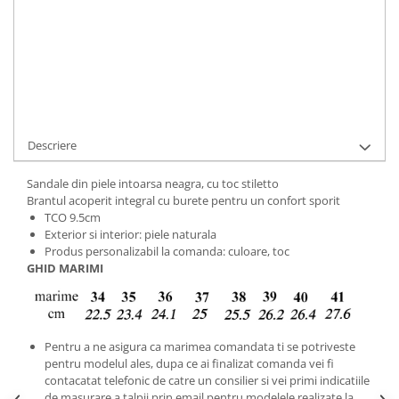
Cod Produs:
9495-50-47-015-34
Ai nevoie de ajutor?
+40737089722
Cere informatii
Descriere
Sandale din piele intoarsa neagra, cu toc stiletto
Brantul acoperit integral cu burete pentru un confort sporit
TCO 9.5cm
Exterior si interior: piele naturala
Produs personalizabil la comanda: culoare, toc
GHID MARIMI
Pentru a ne asigura ca marimea comandata ti se potriveste
pentru modelul ales, dupa ce ai finalizat comanda vei fi
contacatat telefonic de catre un consilier si vei primi indicatiile
de masurare a talpii prin email pentru modelele realizate la