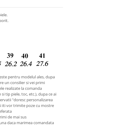
iele.
orit.
este pentru modelul ales, dupa
e un consilier si vei primi
ele realizate la comanda
i tip piele, toc, etc.), dupa ce ai
rvatii "doresc personalizarea
si iti vor trimite poze cu mostre
referata
rimi de mai sus
preuna daca marimea comandata