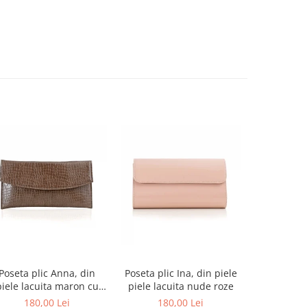
-27%
Poseta plic Anna, din
Poseta plic Ina, din piele
Pantofi de
piele lacuita maron cu
piele lacuita nude roze
rotund, din
textura croco
alba si p
180,00 Lei
180,00 Lei
679,00 L