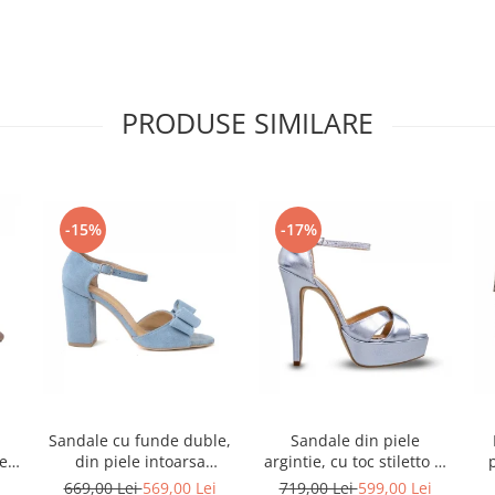
PRODUSE SIMILARE
-15%
-17%
Sandale cu funde duble,
Sandale din piele
ele
din piele intoarsa
argintie, cu toc stiletto si
albastru deschis
platforma
i
669,00 Lei
569,00 Lei
719,00 Lei
599,00 Lei