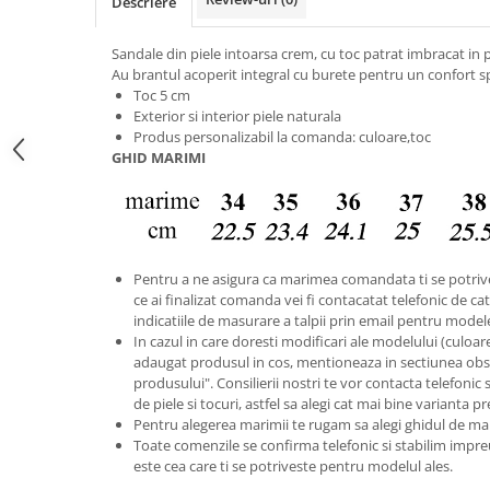
Descriere
Sandale din piele intoarsa crem, cu toc patrat imbracat in p
Au brantul acoperit integral cu burete pentru un confort sp
Toc 5 cm
Exterior si interior piele naturala
Produs personalizabil la comanda: culoare,toc
GHID MARIMI
Pentru a ne asigura ca marimea comandata ti se potriv
ce ai finalizat comanda vei fi contacatat telefonic de catr
indicatiile de masurare a talpii prin email pentru model
In cazul in care doresti modificari ale modelului (culoare s
adaugat produsul in cos, mentioneaza in sectiunea obse
produsului". Consilierii nostri te vor contacta telefonic 
de piele si tocuri, astfel sa alegi cat mai bine varianta p
Pentru alegerea marimii te rugam sa alegi ghidul de ma
Toate comenzile se confirma telefonic si stabilim im
este cea care ti se potriveste pentru modelul ales.