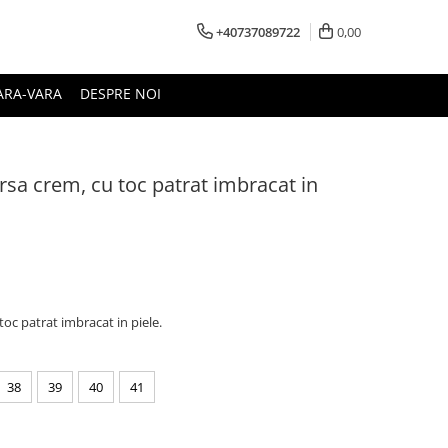
+40737089722
0,00
ARA-VARA
DESPRE NOI
rsa crem, cu toc patrat imbracat in
toc patrat imbracat in piele.
38
39
40
41