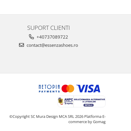
au
SUPORT CLIENTI
+40737089722
contact@essenzashoes.ro
©Copyright SC Mura Design MCA SRL 2026
Platforma E-
commerce by Gomag