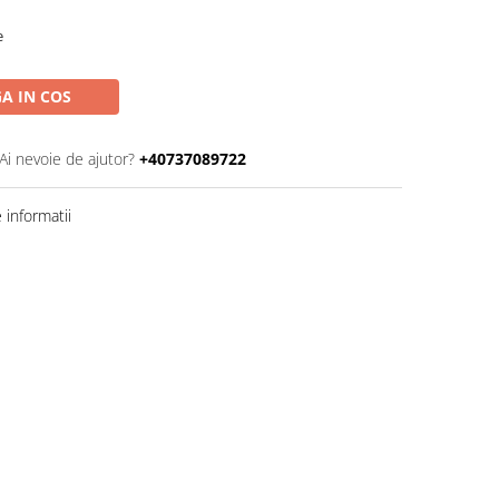
e
A IN COS
Ai nevoie de ajutor?
+40737089722
informatii