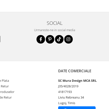
SOCIAL
Urmareste-ne in social media
DATE COMERCIALE
 Plata
SC Mura Design MCA SRL
e Retur
J35/4028/2019
Produselor
41817193
de Retur
Liviu Rebreanu 34
Lugoj, Timis