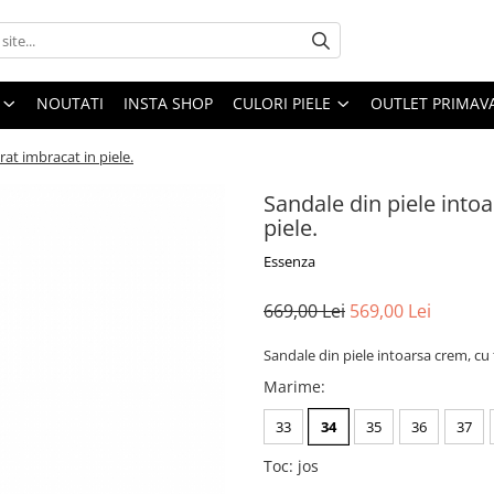
NOUTATI
INSTA SHOP
CULORI PIELE
OUTLET PRIMAV
rat imbracat in piele.
Sandale din piele intoa
piele.
Essenza
669,00 Lei
569,00 Lei
Sandale din piele intoarsa crem, cu 
Marime
:
33
34
35
36
37
Toc
:
jos