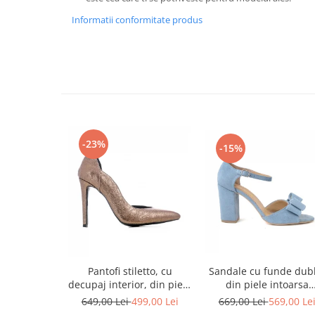
Informatii conformitate produs
-23%
-15%
Sandale cu funde dubl
Pantofi stiletto, cu
din piele intoarsa
decupaj interior, din piele
albastru deschis
bronz
669,00 Lei
569,00 Le
649,00 Lei
499,00 Lei