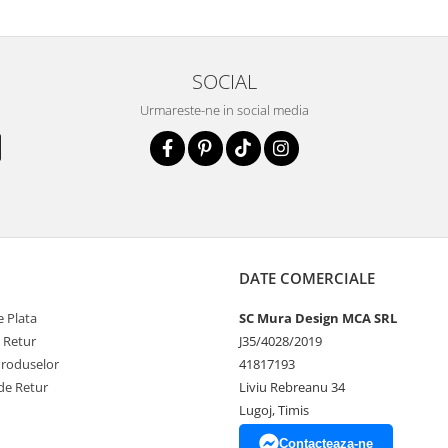
SOCIAL
Urmareste-ne in social media
DATE COMERCIALE
 Plata
SC Mura Design MCA SRL
e Retur
J35/4028/2019
Produselor
41817193
de Retur
Liviu Rebreanu 34
Lugoj, Timis
Contacteaza-ne