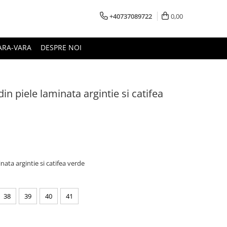
+40737089722
0,00
ARA-VARA
DESPRE NOI
in piele laminata argintie si catifea
nata argintie si catifea verde
38
39
40
41