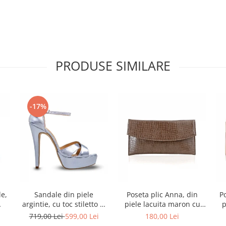
PRODUSE SIMILARE
-17%
e,
Sandale din piele
Poseta plic Anna, din
Po
argintie, cu toc stiletto si
piele lacuita maron cu
p
platforma
textura croco
i
719,00 Lei
599,00 Lei
180,00 Lei