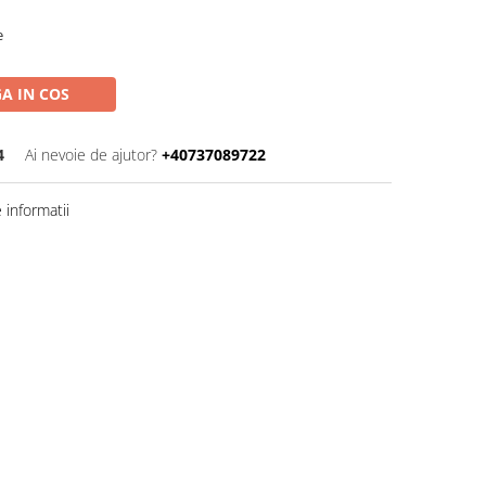
e
A IN COS
4
Ai nevoie de ajutor?
+40737089722
informatii