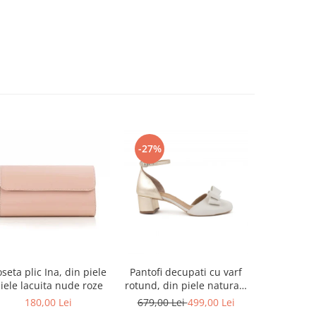
-27%
-15%
seta plic Ina, din piele
Pantofi decupati cu varf
Sandal
iele lacuita nude roze
rotund, din piele naturala
intoarsa 
alba si piele laminata
180,00 Lei
679,00 Lei
499,00 Lei
669,00 L
auriu-pal