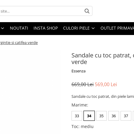
NOUTATI
INSTA SHOP
CULORI PIELE
OUTLET PRIMAV
gintie si catifea verde
Sandale cu toc patrat, d
verde
Essenza
669,00 Lei
569,00 Lei
Sandale cu toc patrat, din piele lami
Marime
:
33
34
35
36
37
Toc
:
mediu