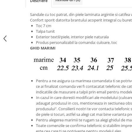
Descriere
Sandale cu toc patrat, din piele laminata argintie si catifea 
Confort sporit datorita brantului acoperit integral cu burete
Toc 7 cm
Talpa tunit
Exterior textil/piele, interior piele naturala
Produs personalizabil la comanda: culoare, toc
GHID MARIMI
Pentru a ne asigura ca marimea comandata ti se potriv
ce ai finalizat comanda vei fi contacatat telefonic de catr
indicatiile de masurare a talpii prin email pentru model
In cazul in care doresti modificari ale modelului (culoare s
adaugat produsul in cos, mentioneaza in sectiunea obse
produsului". Consilierii nostri te vor contacta telefonic 
de piele si tocuri, astfel sa alegi cat mai bine varianta p
Pentru alegerea marimii te rugam sa alegi ghidul de ma
Toate comenzile se confirma telefonic si stabilim im
este cea care ti se potriveste pentru modelul ales.