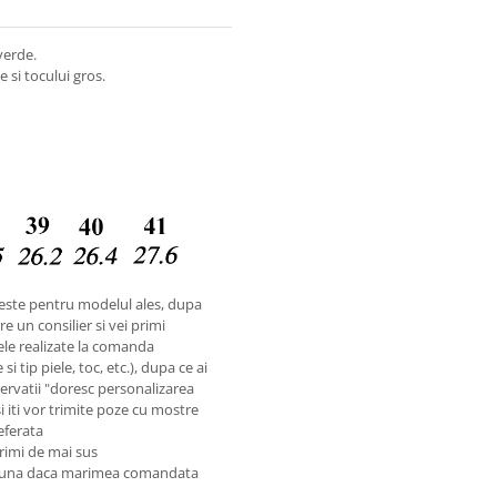
verde.
 si tocului gros.
este pentru modelul ales, dupa
e un consilier si vei primi
ele realizate la comanda
i tip piele, toc, etc.), dupa ce ai
rvatii "doresc personalizarea
si iti vor trimite poze cu mostre
referata
rimi de mai sus
preuna daca marimea comandata