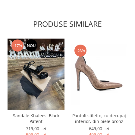
PRODUSE SIMILARE
-17%
NOU
-23%
Pantofi stiletto, cu decupaj
Sandale Khaleesi Black
interior, din piele bronz
Patent
649,00 Lei
719,00 Lei
499,00 Lei
599,00 Lei