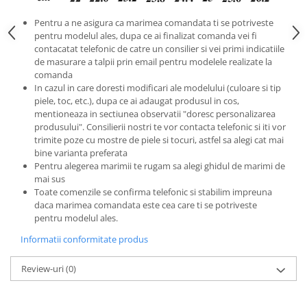
Pentru a ne asigura ca marimea comandata ti se potriveste
pentru modelul ales, dupa ce ai finalizat comanda vei fi
contacatat telefonic de catre un consilier si vei primi indicatiile
de masurare a talpii prin email pentru modelele realizate la
comanda
In cazul in care doresti modificari ale modelului (culoare si tip
piele, toc, etc.), dupa ce ai adaugat produsul in cos,
mentioneaza in sectiunea observatii "doresc personalizarea
produsului". Consilierii nostri te vor contacta telefonic si iti vor
trimite poze cu mostre de piele si tocuri, astfel sa alegi cat mai
bine varianta preferata
Pentru alegerea marimii te rugam sa alegi ghidul de marimi de
mai sus
Toate comenzile se confirma telefonic si stabilim impreuna
daca marimea comandata este cea care ti se potriveste
pentru modelul ales.
Informatii conformitate produs
Review-uri
(0)