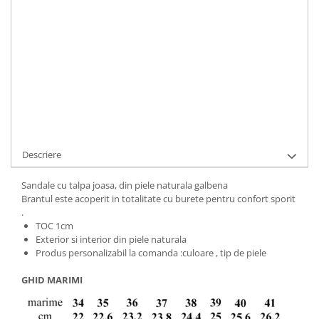
Durata de livrare:
5 zile lucratoare
ADAUGA IN COS
Cod Produs:
453-9-7379-103-753-34
Ai nevoie de ajutor?
+40737089722
Cere informatii
Descriere
Sandale cu talpa joasa, din piele naturala galbena
Brantul este acoperit in totalitate cu burete pentru confort sporit
.
TOC 1cm
Exterior si interior din piele naturala
Produs personalizabil la comanda :culoare , tip de piele
GHID MARIMI