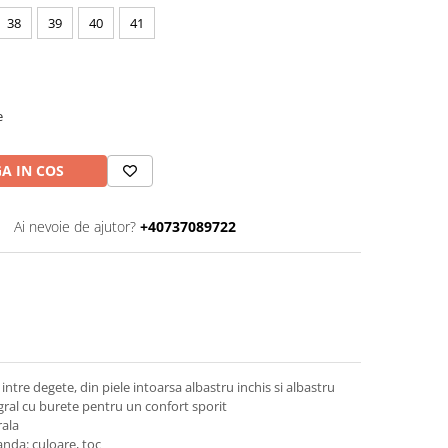
38
39
40
41
e
A IN COS
Ai nevoie de ajutor?
+40737089722
intre degete, din piele intoarsa albastru inchis si albastru
gral cu burete pentru un confort sporit
rala
nda: culoare, toc