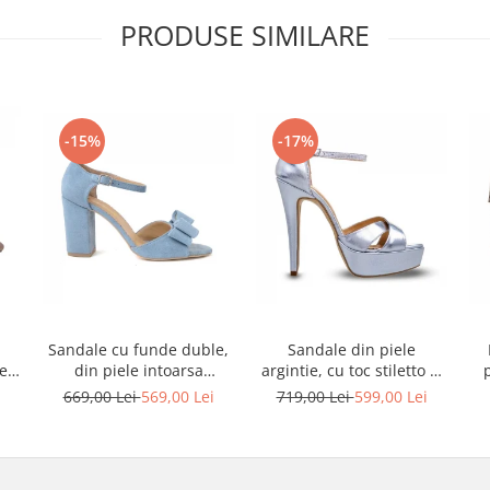
PRODUSE SIMILARE
-15%
-17%
Sandale cu funde duble,
Sandale din piele
ele
din piele intoarsa
argintie, cu toc stiletto si
albastru deschis
platforma
i
669,00 Lei
569,00 Lei
719,00 Lei
599,00 Lei