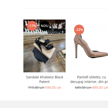
-17%
NOU
-23%
Pantofi stiletto, cu
Sandale Khaleesi Black
decupaj interior, din pi
Patent
bronz
649,00 Lei
499,00 Le
719,00 Lei
599,00 Lei