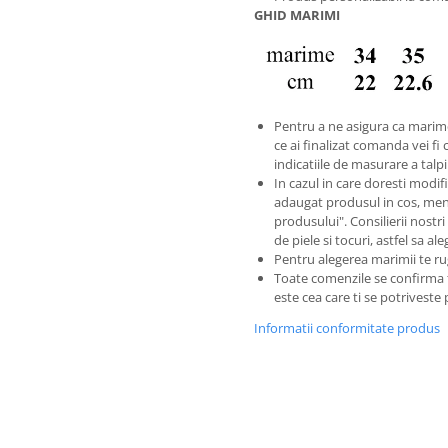
GHID MARIMI
Pentru a ne asigura ca marim
ce ai finalizat comanda vei fi 
indicatiile de masurare a tal
In cazul in care doresti modific
adaugat produsul in cos, men
produsului". Consilierii nostri
de piele si tocuri, astfel sa a
Pentru alegerea marimii te ru
Toate comenzile se confirma
este cea care ti se potriveste
Informatii conformitate produs