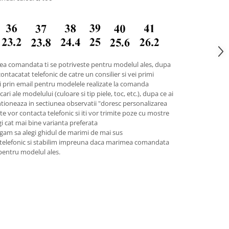
ea comandata ti se potriveste pentru modelul ales, dupa
contacatat telefonic de catre un consilier si vei primi
pii prin email pentru modelele realizate la comanda
ari ale modelului (culoare si tip piele, toc, etc.), dupa ce ai
tioneaza in sectiunea observatii "doresc personalizarea
 te vor contacta telefonic si iti vor trimite poze cu mostre
legi cat mai bine varianta preferata
gam sa alegi ghidul de marimi de mai sus
 telefonic si stabilim impreuna daca marimea comandata
 pentru modelul ales.