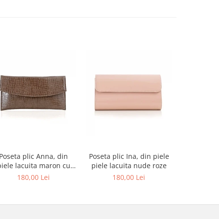
-27%
Poseta plic Anna, din
Poseta plic Ina, din piele
Pantofi de
piele lacuita maron cu
piele lacuita nude roze
rotund, din
textura croco
alba si p
180,00 Lei
180,00 Lei
679,00 L
au