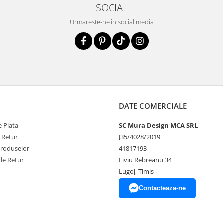
SOCIAL
Urmareste-ne in social media
DATE COMERCIALE
 Plata
SC Mura Design MCA SRL
e Retur
J35/4028/2019
Produselor
41817193
de Retur
Liviu Rebreanu 34
Lugoj, Timis
Contacteaza-ne