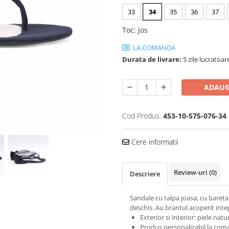
33
34
35
36
37
Toc
:
jos
LA COMANDA
Durata de livrare:
5 zile lucratoar
ADAUG
Cod Produs:
453-10-575-076-34
Cere informatii
Review-uri
(0)
Descriere
Sandale cu talpa joasa, cu bareta 
deschis. Au brantul acoperit inte
Exterior si interior: piele natu
Produs personalizabil la coma