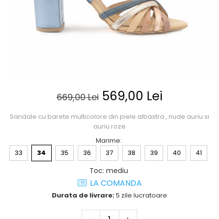
Posete
Mov
Rucsac
Visiniu
Plic
Maro
Saculet
Albastru
Borsete
569,00 Lei
669,00 Lei
Sandale cu barete multicolore din piele albastra , nude auriu si
auriu roze
Marime
:
33
34
35
36
37
38
39
40
41
Toc
:
mediu
LA COMANDA
Durata de livrare:
5 zile lucratoare