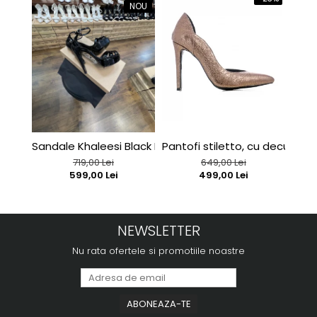
NOU
Sandale Khaleesi Black Patent
Pantofi stiletto, cu decupaj in
Sand
719,00 Lei
649,00 Lei
599,00 Lei
499,00 Lei
NEWSLETTER
Nu rata ofertele si promotiile noastre