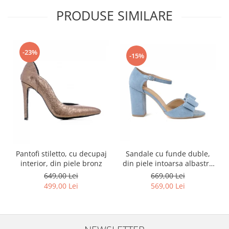
PRODUSE SIMILARE
-23%
-15%
Sandale cu funde duble,
Pantofi stiletto, cu decupaj
din piele intoarsa albastru
interior, din piele bronz
deschis
669,00 Lei
649,00 Lei
569,00 Lei
499,00 Lei