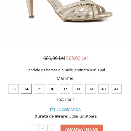
Negru
GENTI
Mov
Posete
Rucsac
Visiniu
Plic
Maro
Saculet
Albastru
Borsete
669,00 Lei
569,00 Lei
Sandale cu barete din piele laminata auriu pal
Marime
:
33
34
35
36
37
38
39
40
41
Toc
:
inalt
LA COMANDA
Durata de livrare:
5 zile lucratoare
ADAUGA IN COS