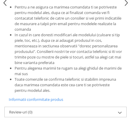
Pentru a ne asigura ca marimea comandata ti se potriveste
pentru modelul ales, dupa ce ai finalizat comanda vei fi
contacatat telefonic de catre un consilier si vei primi indicatiile
de masurare a talpii prin email pentru modelele realizate la
comanda
In cazul in care doresti modificari ale modelului (culoare si tip
piele, toc, etc.), dupa ce ai adaugat produsul in cos,
mentioneaza in sectiunea observatii "doresc personalizarea
produsului". Consilierii nostri te vor contacta telefonic si iti vor
trimite poze cu mostre de piele si tocuri, astfel sa alegi cat mai
bine varianta preferata
Pentru alegerea marimii te rugam sa alegi ghidul de marimi de
mai sus
Toate comenzile se confirma telefonic si stabilim impreuna
daca marimea comandata este cea care ti se potriveste
pentru modelul ales.
Informatii conformitate produs
Review-uri
(0)