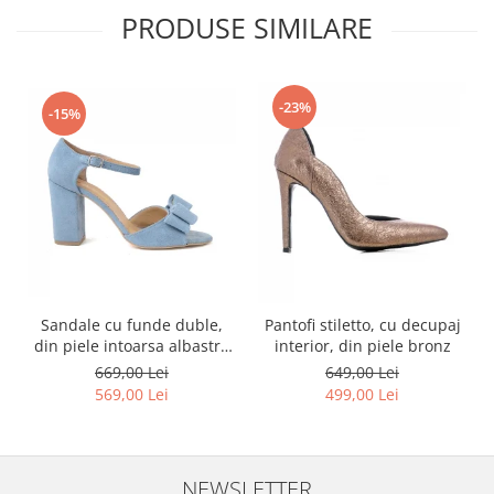
PRODUSE SIMILARE
-23%
-15%
Sandale cu funde duble,
Pantofi stiletto, cu decupaj
din piele intoarsa albastru
interior, din piele bronz
deschis
669,00 Lei
649,00 Lei
569,00 Lei
499,00 Lei
NEWSLETTER