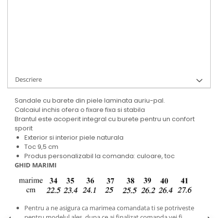
Cod Produs:
9495-103-043-34
Ai nevoie de ajutor?
+40737089722
Cere informatii
Descriere
Sandale cu barete din piele laminata auriu-pal.
Calcaiul inchis ofera o fixare fixa si stabila
Brantul este acoperit integral cu burete pentru un confort
sporit
Exterior si interior piele naturala
Toc 9,5 cm
Produs personalizabil la comanda: culoare, toc
GHID MARIMI
Pentru a ne asigura ca marimea comandata ti se potriveste
pentru modelul ales, dupa ce ai finalizat comanda vei fi