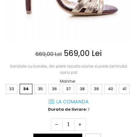
Posete
Mov
Rucsac
Visiniu
Plic
Maro
Saculet
Albastru
Borsete
569,00 Lei
669,00 Lei
Sandale cu barete, din piele lacuita visinie si piele laminata
auriu pal
Marime
:
33
34
35
36
37
38
39
40
41
LA COMANDA
Durata de livrare:
1