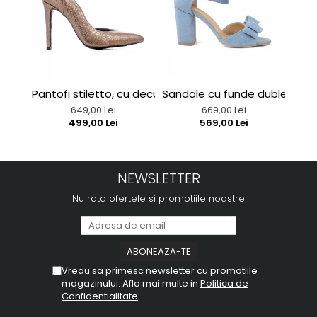
Pantofi stiletto, cu decupaj interior, din piele bronz
Sandale cu funde duble, din p
Sand
649,00 Lei
669,00 Lei
499,00 Lei
569,00 Lei
NEWSLETTER
Nu rata ofertele si promotiile noastre
Vreau sa primesc newsletter cu promotiile
magazinului. Afla mai multe in
Politica de
Confidentialitate