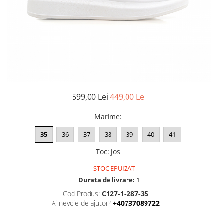
Negru
GENTI
Mov
Posete
Rucsac
Visiniu
Plic
Maro
Saculet
Albastru
Borsete
599,00 Lei
449,00 Lei
Marime
:
35
36
37
38
39
40
41
Toc
:
jos
STOC EPUIZAT
Durata de livrare:
1
Cod Produs:
C127-1-287-35
Ai nevoie de ajutor?
+40737089722