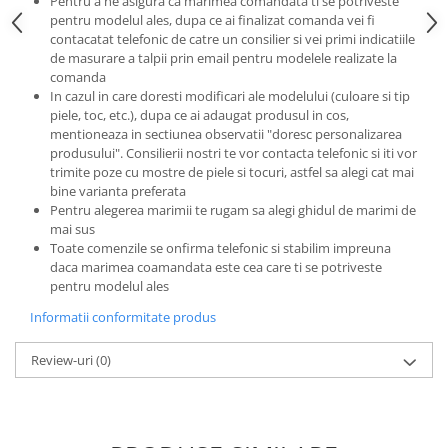
Pentru a ne asigura ca marimea comandata ti se potriveste
pentru modelul ales, dupa ce ai finalizat comanda vei fi
contacatat telefonic de catre un consilier si vei primi indicatiile
de masurare a talpii prin email pentru modelele realizate la
comanda
In cazul in care doresti modificari ale modelului (culoare si tip
piele, toc, etc.), dupa ce ai adaugat produsul in cos,
mentioneaza in sectiunea observatii "doresc personalizarea
produsului". Consilierii nostri te vor contacta telefonic si iti vor
trimite poze cu mostre de piele si tocuri, astfel sa alegi cat mai
bine varianta preferata
Pentru alegerea marimii te rugam sa alegi ghidul de marimi de
mai sus
Toate comenzile se onfirma telefonic si stabilim impreuna
daca marimea coamandata este cea care ti se potriveste
pentru modelul ales
Informatii conformitate produs
Review-uri
(0)