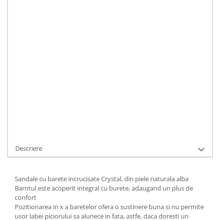
Toc
:
inalt
LA COMANDA
Durata de livrare:
1
ADAUGA IN COS
Cod Produs:
9495-stardust-24-alb-34
Ai nevoie de ajutor?
+40737089722
Cere informatii
Descriere
Sandale cu barete incrucisate Crystal, din piele naturala alba
Barntul este acoperit integral cu burete, adaugand un plus de
confort
Pozitionarea in x a baretelor ofera o sustinere buna si nu permite
usor labei piciorului sa alunece in fata, astfe, daca doresti un