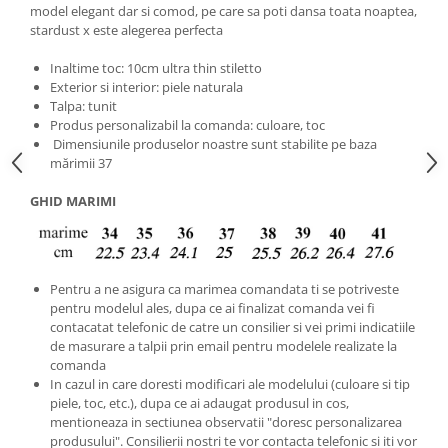
model elegant dar si comod, pe care sa poti dansa toata noaptea,
stardust x este alegerea perfecta
Inaltime toc: 10cm ultra thin stiletto
Exterior si interior: piele naturala
Talpa: tunit
Produs personalizabil la comanda: culoare, toc
Dimensiunile produselor noastre sunt stabilite pe baza
mărimii 37
GHID MARIMI
Pentru a ne asigura ca marimea comandata ti se potriveste
pentru modelul ales, dupa ce ai finalizat comanda vei fi
contacatat telefonic de catre un consilier si vei primi indicatiile
de masurare a talpii prin email pentru modelele realizate la
comanda
In cazul in care doresti modificari ale modelului (culoare si tip
piele, toc, etc.), dupa ce ai adaugat produsul in cos,
mentioneaza in sectiunea observatii "doresc personalizarea
produsului". Consilierii nostri te vor contacta telefonic si iti vor