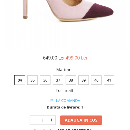
Negru
GENTI
Mov
Posete
Rucsac
Visiniu
Plic
Maro
Saculet
Albastru
Borsete
649,00 Lei
499,00 Lei
Marime
:
34
35
36
37
38
39
40
41
Toc
:
inalt
LA COMANDA
Durata de livrare:
1
ADAUGA IN COS