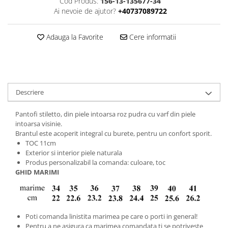
Cod Produs:
156-13-135677-34
Ai nevoie de ajutor?
+40737089722
Adauga la Favorite
Cere informatii
Descriere
Pantofi stiletto, din piele intoarsa roz pudra cu varf din piele
intoarsa visinie.
Brantul este acoperit integral cu burete, pentru un confort sporit.
TOC 11cm
Exterior si interior piele naturala
Produs personalizabil la comanda: culoare, toc
GHID MARIMI
Poti comanda linistita marimea pe care o porti in general!
Pentru a ne asigura ca marimea comandata ti se potriveste