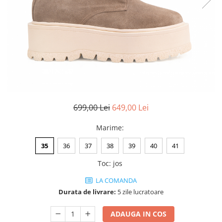
Negru
GENTI
Mov
Posete
Rucsac
Visiniu
Plic
Maro
Saculet
Albastru
Borsete
699,00 Lei
649,00 Lei
Marime
:
35
36
37
38
39
40
41
Toc
:
jos
LA COMANDA
Durata de livrare:
5 zile lucratoare
ADAUGA IN COS