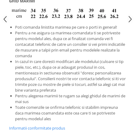
GHID MARIMI
Poti comanda linistita marimea pe care o porti in general!
Pentru a ne asigura ca marimea comandata ti se potriveste
pentru modelul ales, dupa ce ai finalizat comanda vei fi
contacatat telefonic de catre un consilier si vei primi indicatiile
de masurare a talpii prin email pentru modelele realizate la
comanda
In cazul in care doresti modificari ale modelului (culoare si tip
piele, toc, etc.), dupa ce ai adaugat produsul in cos,
mentioneaza in sectiunea observatii "doresc personalizarea
produsului". Consilierii nostri te vor contacta telefonic si iti vor
trimite poze cu mostre de piele si tocuri, astfel sa alegi cat mai
bine varianta preferata
Pentru alegerea marimii te rugam sa alegi ghidul de marimi de
mai sus
Toate comenzile se onfirma telefonic si stabilim impreuna
daca marimea coamandata este cea care ti se potriveste
pentru modelul ales
Informatii conformitate produs