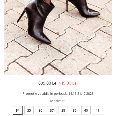
Negru
GENTI
Mov
Posete
Rucsac
Visiniu
Plic
Maro
Saculet
Albastru
Borsete
699,00 Lei
449,00 Lei
Promotie valabila in perioada 14.11-31.12.2023
Marime
:
34
35
36
37
38
39
40
41