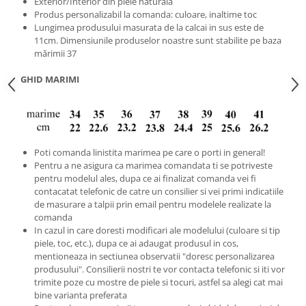
Exterior/Interior din piele naturala
Produs personalizabil la comanda: culoare, inaltime toc
Lungimea produsului masurata de la calcai in sus este de
11cm. Dimensiunile produselor noastre sunt stabilite pe baza
mărimii 37
GHID MARIMI
Poti comanda linistita marimea pe care o porti in general!
Pentru a ne asigura ca marimea comandata ti se potriveste
pentru modelul ales, dupa ce ai finalizat comanda vei fi
contacatat telefonic de catre un consilier si vei primi indicatiile
de masurare a talpii prin email pentru modelele realizate la
comanda
In cazul in care doresti modificari ale modelului (culoare si tip
piele, toc, etc.), dupa ce ai adaugat produsul in cos,
mentioneaza in sectiunea observatii "doresc personalizarea
produsului". Consilierii nostri te vor contacta telefonic si iti vor
trimite poze cu mostre de piele si tocuri, astfel sa alegi cat mai
bine varianta preferata