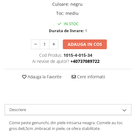
Culoare
:
negru
Toc
:
mediu
IN STOC
Durata de livrare:
1
ADAUGA IN COS
Cod Produs:
1015-4-015-34
Ai nevoie de ajutor?
+40737089722
Adauga la Favorite
Cere informatii
Descriere
Cizme peste genunchi, din piele intoarsa neagra. Cizmele au toc
gros de8,5cm ,imbracat in piele, ce ofera stabilitate.