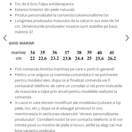
Toc de 8.5cm,Talpa antiderapanta
Exterior/Interior din piele naturala
Produs personalizabil la comanda:culoare,inaltime toc
Lungimea produsului masurata de la calcai in sus este de 54
cm. Dimensiunile produselor noastre sunt stabilite pe baza
mărimii 37
GHID MARIMI
Poti comanda linistita marimea pe care o porti in general!
Pentru a ne asigura ca marimea comandata ti se potriveste
pentru modelul ales, dupa ce ai finalizat comanda vei fi
contacatat telefonic de catre un consilier si vei primi indicatiile
de masurare a talpii prin email pentru modelele realizate la
comanda
In cazul in care doresti modificari ale modelului (culoare si tip
piele, toc, etc.), dupa ce ai adaugat produsul in cos,
mentioneaza in sectiunea observatii "doresc personalizarea
produsului". Consilierii nostri te vor contacta telefonic si iti vor
trimite poze cu mostre de piele si tocuri, astfel sa alegi cat mai
bine varianta preferata