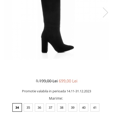
Negru
GENTI
Mov
Posete
Rucsac
Visiniu
Plic
Maro
Saculet
Albastru
Borsete
1.199,00 Lei
699,00 Lei
Promotie valabila in perioada 14.11-31.12.2023
Marime
:
34
35
36
37
38
39
40
41