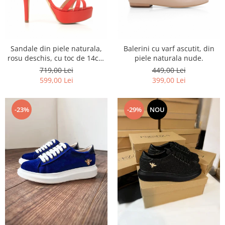
Sandale din piele naturala,
Balerini cu varf ascutit, din
rosu deschis, cu toc de 14cm
piele naturala nude.
si platforma de 3cm
719,00 Lei
449,00 Lei
599,00 Lei
399,00 Lei
-23%
-29%
NOU