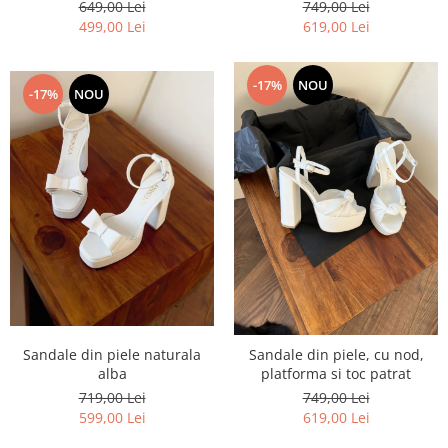
649,00 Lei
749,00 Lei
499,00 Lei
619,00 Lei
-17%
NOU
-17%
NOU
Sandale din piele naturala
Sandale din piele, cu nod,
alba
platforma si toc patrat
719,00 Lei
749,00 Lei
599,00 Lei
619,00 Lei