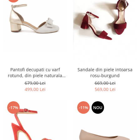
Pantofi decupati cu varf
Sandale din piele intoarsa
rotund, din piele naturala
rosu-burgund
alba si piele laminata auriu-
679,00 Lei
669,00 Lei
pal
499,00 Lei
569,00 Lei
-17%
-11%
NOU