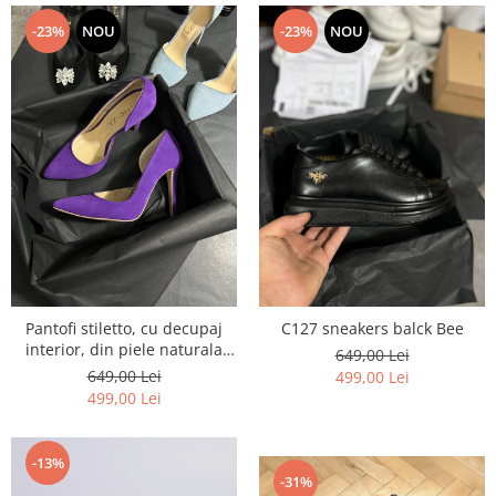
-23%
NOU
-23%
NOU
Pantofi stiletto, cu decupaj
C127 sneakers balck Bee
interior, din piele naturala
649,00 Lei
intoarsa mov
649,00 Lei
499,00 Lei
499,00 Lei
-13%
-31%