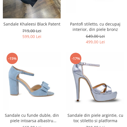
Negru
GENTI
Mov
Posete
Rucsac
Visiniu
Sandale Khaleesi Black Patent
Pantofi stiletto, cu decupaj
Plic
Maro
interior, din piele bronz
719,00 Lei
Saculet
Albastru
649,00 Lei
599,00 Lei
Borsete
499,00 Lei
-15%
-17%
Sandale cu funde duble, din
Sandale din piele argintie, cu
piele intoarsa albastru
toc stiletto si platforma
deschis