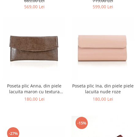
669,00 Lei
719,00 Lei
569,00 Lei
599,00 Lei
Poseta plic Anna, din piele
Poseta plic Ina, din piele piele
lacuita maron cu textura
lacuita nude roze
croco
180,00 Lei
180,00 Lei
-15%
-27%