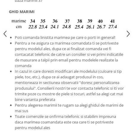
baza mărimii 37
GHID MARIMI
Poti comanda linistita marimea pe care o porti in general!
Pentru a ne asigura ca marimea comandata ti se potriveste
pentru modelul ales, dupa ce ai finalizat comanda vei fi
contacatat telefonic de catre un consilier si vei primi indicatiile
de masurare a talpii prin email pentru modelele realizate la
comanda
In cazul in care doresti modificari ale modelului (culoare si tip
piele, toc, etc.), dupa ce ai adaugat produsul in cos,
mentioneaza in sectiunea observatii "doresc personalizarea
produsului". Consilierii nostri te vor contacta telefonic si iti vor
trimite poze cu mostre de piele si tocuri, astfel sa alegi cat mai
bine varianta preferata
Pentru alegerea marimii te rugam sa alegi ghidul de marimi de
mai sus
Toate comenzile se onfirma telefonic si stabilim impreuna
daca marimea coamandata este cea care ti se potriveste
pentru modelul ales