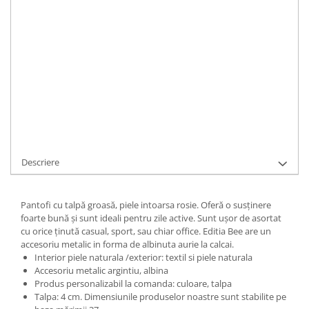
Durata de livrare:
48-72 ore pentru produse stoc sau 5-15 zile
lucratoare pentru produse relizate la comanda sau cu stoc epuizat
ADAUGA IN COS
Cod Produs:
C127-1-rosu-velour-bee-35
Ai nevoie de ajutor?
+40737089722
Cere informatii
Descriere
Pantofi cu talpă groasă, piele intoarsa rosie. Oferă o susținere
foarte bună și sunt ideali pentru zile active. Sunt ușor de asortat
cu orice ținută casual, sport, sau chiar office. Editia Bee are un
accesoriu metalic in forma de albinuta aurie la calcai.
Interior piele naturala /exterior: textil si piele naturala
Accesoriu metalic argintiu, albina
Produs personalizabil la comanda: culoare, talpa
Talpa: 4 cm. Dimensiunile produselor noastre sunt stabilite pe