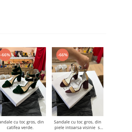
-66%
-66%
-66%
Sandale cu
andale cu toc gros, din
Sandale cu toc gros, din
piele ne
catifea verde.
piele intoarsa visinie si