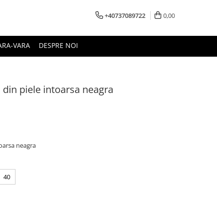
+40737089722
0,00
ARA-VARA
DESPRE NOI
 din piele intoarsa neagra
toarsa neagra
40