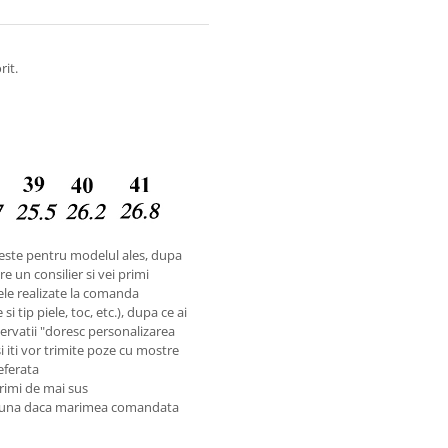
rit.
este pentru modelul ales, dupa
e un consilier si vei primi
ele realizate la comanda
i tip piele, toc, etc.), dupa ce ai
rvatii "doresc personalizarea
si iti vor trimite poze cu mostre
referata
rimi de mai sus
preuna daca marimea comandata