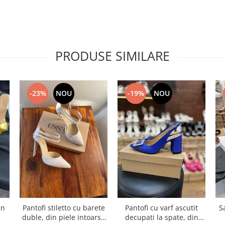
PRODUSE SIMILARE
-23%
NOU
-19%
NOU
in
Pantofi stiletto cu barete
Pantofi cu varf ascutit
S
duble, din piele intoarsa
decupati la spate, din