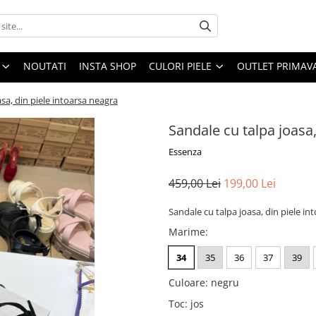
NOUTATI
INSTA SHOP
CULORI PIELE
OUTLET PRIMAV
sa, din piele intoarsa neagra
Sandale cu talpa joasa,
Essenza
459,00 Lei
199,00 Lei
Sandale cu talpa joasa, din piele in
Marime
:
34
35
36
37
39
Culoare
:
negru
Toc
:
jos