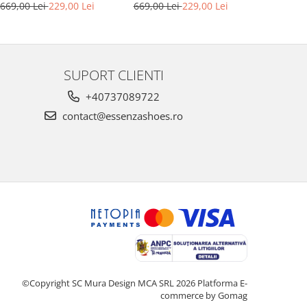
into
piele nude
669,00 L
669,00 Lei
229,00 Lei
669,00 Lei
229,00 Lei
SUPORT CLIENTI
+40737089722
contact@essenzashoes.ro
©Copyright SC Mura Design MCA SRL 2026
Platforma E-
commerce by Gomag