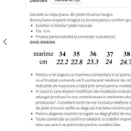
Descriere
Sandale cu talpa joasa, din piele intoarsa neagra
Brantul este acoperit integral cu burete pentru confort spo
Exterior si interior: piele naturala
Toc 1cm
Produs personalizabil la comanda: culoare,toc
GHID MARIMI
Pentru a ne asigura ca marimea comandata ti se potriv
ce ai finalizat comanda vei fi contacatat telefonic de catr
indicatiile de masurare a talpii prin email pentru model
In cazul in care doresti modificari ale modelului (culoare s
adaugat produsul in cos, mentioneaza in sectiunea obse
produsului". Consilierii nostri te vor contacta telefonic 
de piele si tocuri, astfel sa alegi cat mai bine varianta p
Pentru alegerea marimii te rugam sa alegi ghidul de ma
Toate comenzile se confirma telefonic si stabilim im
este cea care ti se potriveste pentru modelul ales.