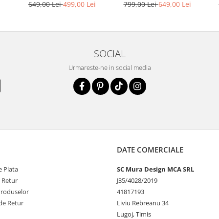
bej
piele naturala albastru,
i
649,00 Lei
499,00 Lei
799,00 Lei
649,00 Lei
cu accesoriu stralucitor
SOCIAL
Urmareste-ne in social media
DATE COMERCIALE
 Plata
SC Mura Design MCA SRL
e Retur
J35/4028/2019
Produselor
41817193
de Retur
Liviu Rebreanu 34
Lugoj, Timis