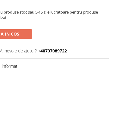
u produse stoc sau 5-15 zile lucratoare pentru produse
izat
A IN COS
Ai nevoie de ajutor?
+40737089722
informatii