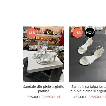
-66%
-13%
NOU
Sandale din piele argintiu
Sandale cu talpa joas
platina
din piele alba si argin
669,00 Lei
229,00 Lei
459,00 Lei
399,00 Le