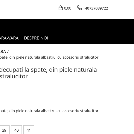
0,00
+40737089722
ARA-VARA
DESPRE NOI
ARA /
pate, din piele naturala albastru, cu accesoriu stralucitor
 decupati la spate, din piele naturala
stralucitor
pate, din piele naturala albastru, cu accesoriu stralucitor
39
40
41