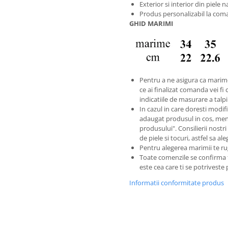
Exterior si interior din piele n
Produs personalizabil la coma
GHID MARIMI
Pentru a ne asigura ca marim
ce ai finalizat comanda vei fi 
indicatiile de masurare a talp
In cazul in care doresti modific
adaugat produsul in cos, men
produsului". Consilierii nostri
de piele si tocuri, astfel sa al
Pentru alegerea marimii te ru
Toate comenzile se confirma
este cea care ti se potriveste
Informatii conformitate produs