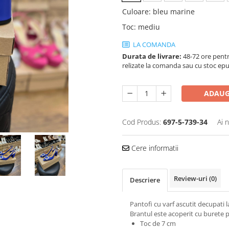
Culoare
:
bleu marine
Toc
:
mediu
LA COMANDA
Durata de livrare:
48-72 ore pentr
relizate la comanda sau cu stoc epu
ADAUG
Cod Produs:
697-5-739-34
Ai 
Cere informatii
Review-uri
(0)
Descriere
Pantofi cu varf ascutit decupati l
Brantul este acoperit cu burete p
Toc de 7 cm