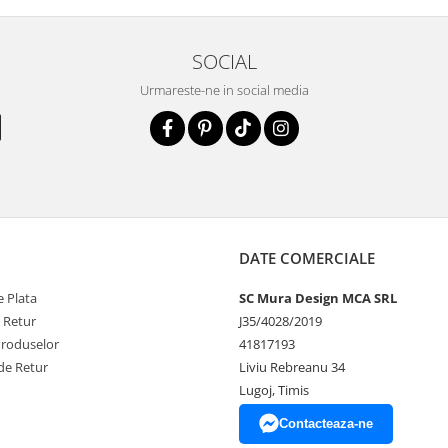
SOCIAL
Urmareste-ne in social media
DATE COMERCIALE
 Plata
SC Mura Design MCA SRL
e Retur
J35/4028/2019
Produselor
41817193
de Retur
Liviu Rebreanu 34
Lugoj, Timis
Contacteaza-ne