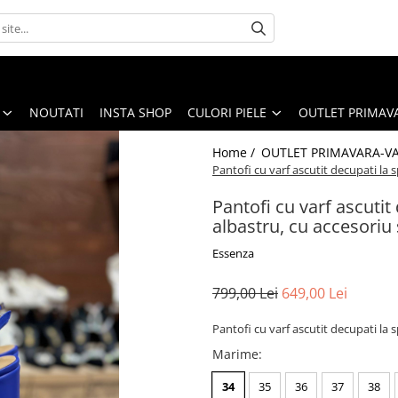
NOUTATI
INSTA SHOP
CULORI PIELE
OUTLET PRIMAV
Home /
OUTLET PRIMAVARA-V
Pantofi cu varf ascutit decupati la s
Pantofi cu varf ascutit
albastru, cu accesoriu 
Essenza
799,00 Lei
649,00 Lei
Pantofi cu varf ascutit decupati la s
Marime
:
34
35
36
37
38