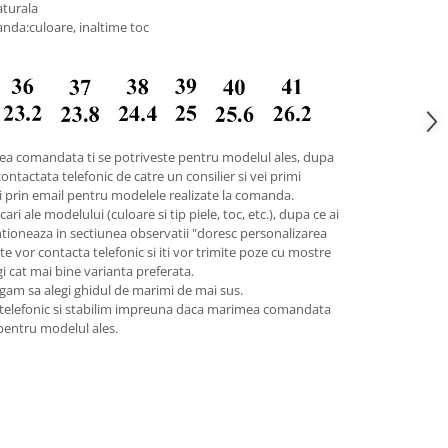
aturala
nda:culoare, inaltime toc
ea comandata ti se potriveste pentru modelul ales, dupa
contactata telefonic de catre un consilier si vei primi
ii prin email pentru modelele realizate la comanda.
ari ale modelului (culoare si tip piele, toc, etc.), dupa ce ai
tioneaza in sectiunea observatii "doresc personalizarea
 te vor contacta telefonic si iti vor trimite poze cu mostre
egi cat mai bine varianta preferata.
gam sa alegi ghidul de marimi de mai sus.
 telefonic si stabilim impreuna daca marimea comandata
 pentru modelul ales.