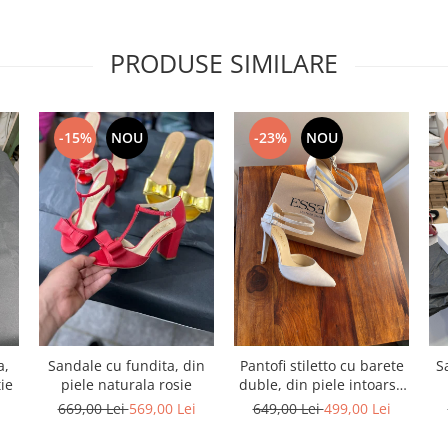
PRODUSE SIMILARE
-15%
NOU
-23%
NOU
a,
Sandale cu fundita, din
Pantofi stiletto cu barete
S
tie
piele naturala rosie
duble, din piele intoarsa
bej
i
669,00 Lei
569,00 Lei
649,00 Lei
499,00 Lei