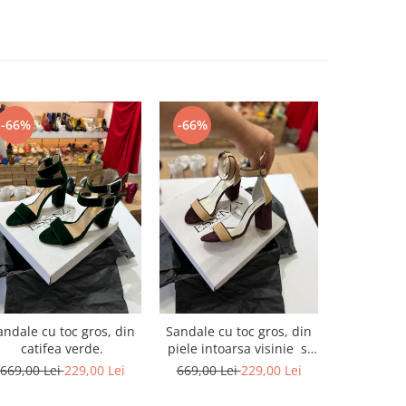
-66%
-66%
-66%
Sandale cu
andale cu toc gros, din
Sandale cu toc gros, din
piele ne
catifea verde.
piele intoarsa visinie si
into
piele nude
669,00 L
669,00 Lei
229,00 Lei
669,00 Lei
229,00 Lei