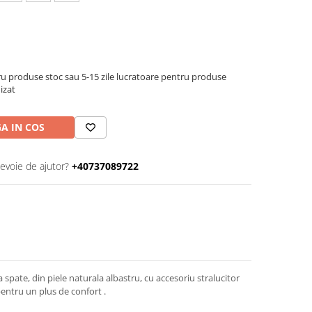
u produse stoc sau 5-15 zile lucratoare pentru produse
izat
A IN COS
nevoie de ajutor?
+40737089722
a spate, din piele naturala albastru, cu accesoriu stralucitor
entru un plus de confort .