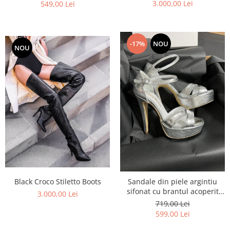
3.000,00 Lei
549,00 Lei
-17%
NOU
NOU
Black Croco Stiletto Boots
Sandale din piele argintiu
sifonat cu brantul acoperit
3.000,00 Lei
integral cu burete pentru un
719,00 Lei
confort sporit.
599,00 Lei