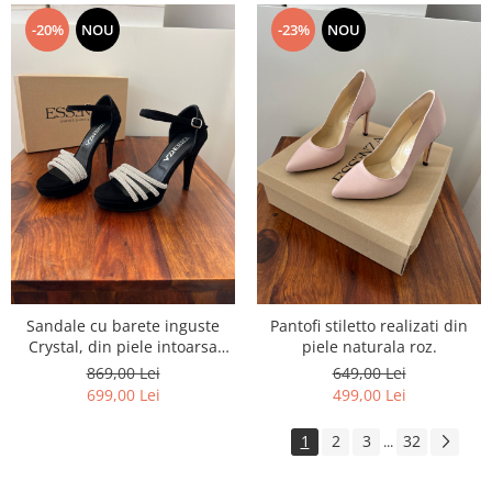
-20%
NOU
-23%
NOU
Sandale cu barete inguste
Pantofi stiletto realizati din
Crystal, din piele intoarsa
piele naturala roz.
naturala neagra
869,00 Lei
649,00 Lei
699,00 Lei
499,00 Lei
1
2
3
32
...