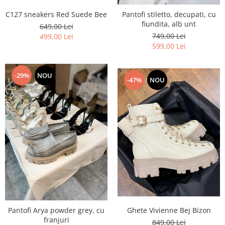
C127 sneakers Red Suede Bee
Pantofi stiletto, decupati, cu
fiundita, alb unt
649,00 Lei
749,00 Lei
499,00 Lei
599,00 Lei
-29%
NOU
-47%
NOU
Ghete Vivienne Bej Bizon
Pantofi Arya powder grey, cu
franjuri
849,00 Lei