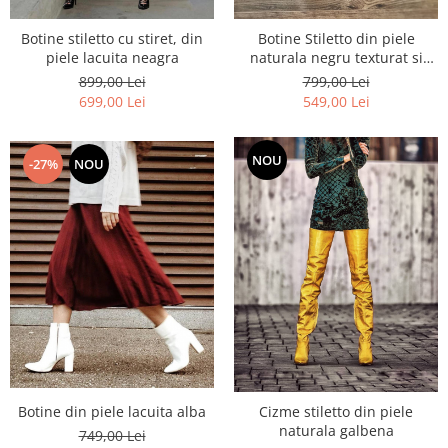
Botine stiletto cu stiret, din
Botine Stiletto din piele
piele lacuita neagra
naturala negru texturat si
piele intoarsa neagra cu toc
899,00 Lei
799,00 Lei
de 8,5cm
699,00 Lei
549,00 Lei
NOU
-27%
NOU
Botine din piele lacuita alba
Cizme stiletto din piele
naturala galbena
749,00 Lei