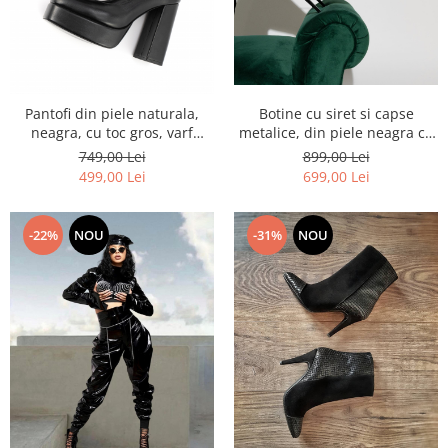
Botine cu siret si capse
Pantofi din piele naturala,
metalice, din piele neagra cu
neagra, cu toc gros, varf
sclipici
patrat
899,00 Lei
749,00 Lei
699,00 Lei
499,00 Lei
-22%
NOU
-31%
NOU