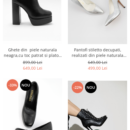
Ghete din piele naturala
Pantofi stiletto decupati,
neagra,cu toc patrat si platou
realizati din piele naturala
supradimensionat
argintie
899,00 Lei
649,00 Lei
649,00 Lei
499,00 Lei
-33%
NOU
-22%
NOU