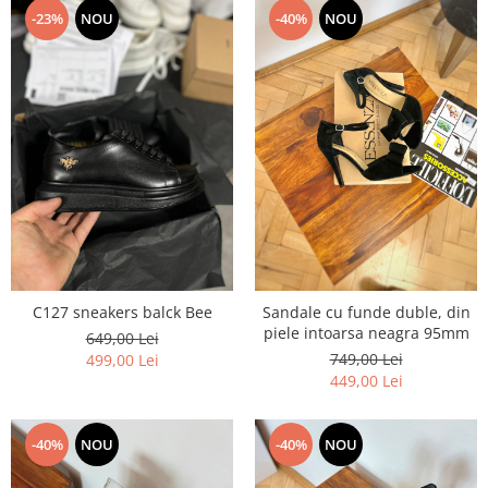
-23%
NOU
-40%
NOU
C127 sneakers balck Bee
Sandale cu funde duble, din
piele intoarsa neagra 95mm
649,00 Lei
749,00 Lei
499,00 Lei
449,00 Lei
-40%
NOU
-40%
NOU