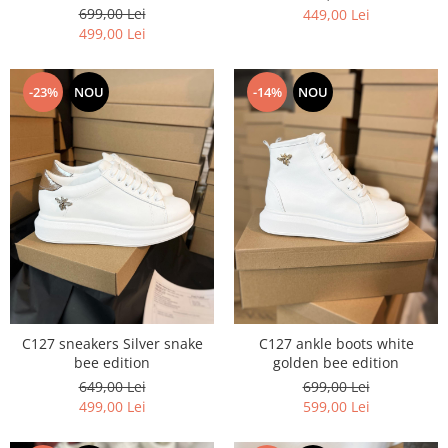
699,00 Lei
449,00 Lei
499,00 Lei
-23%
NOU
-14%
NOU
C127 sneakers Silver snake
C127 ankle boots white
bee edition
golden bee edition
649,00 Lei
699,00 Lei
499,00 Lei
599,00 Lei