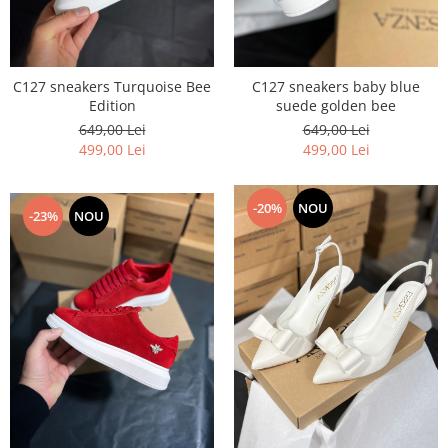
Negru
GENTI
Mov
Posete
Rucsac
Visiniu
Plic
C127 sneakers Turquoise Bee
C127 sneakers baby blue
Maro
Edition
suede golden bee
Saculet
Albastru
649,00 Lei
649,00 Lei
Borsete
499,00 Lei
499,00 Lei
-20%
NOU
-23%
NOU