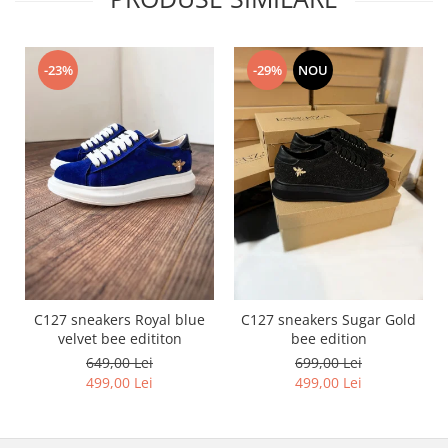
-23%
-29%
NOU
C127 sneakers Royal blue
C127 sneakers Sugar Gold
velvet bee edititon
bee edition
649,00 Lei
699,00 Lei
499,00 Lei
499,00 Lei