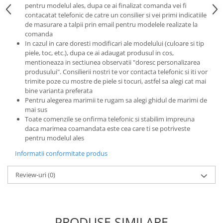
pentru modelul ales, dupa ce ai finalizat comanda vei fi
contacatat telefonic de catre un consilier si vei primi indicatiile
de masurare a talpii prin email pentru modelele realizate la
comanda
In cazul in care doresti modificari ale modelului (culoare si tip
piele, toc, etc.), dupa ce ai adaugat produsul in cos,
mentioneaza in sectiunea observatii "doresc personalizarea
produsului". Consilierii nostri te vor contacta telefonic si iti vor
trimite poze cu mostre de piele si tocuri, astfel sa alegi cat mai
bine varianta preferata
Pentru alegerea marimii te rugam sa alegi ghidul de marimi de
mai sus
Toate comenzile se onfirma telefonic si stabilim impreuna
daca marimea coamandata este cea care ti se potriveste
pentru modelul ales
Informatii conformitate produs
Review-uri
(0)
PRODUSE SIMILARE