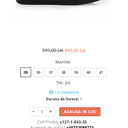
Negru
GENTI
Mov
Posete
Rucsac
Visiniu
Plic
Maro
Saculet
Albastru
Borsete
599,00 Lei
449,00 Lei
Marime
:
35
36
37
38
39
40
41
Toc
:
jos
LA COMANDA
Durata de livrare:
1
ADAUGA IN COS
Cod Produs:
c127-1-043-35
Ai nevoie de ajutor?
+40737089722