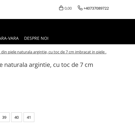
0,00
+40737089722
ARA-VARA
DESPRE NOI
o din piele naturala argintie, cu toc de 7 cm imbracat in piele .
le naturala argintie, cu toc de 7 cm
39
40
41