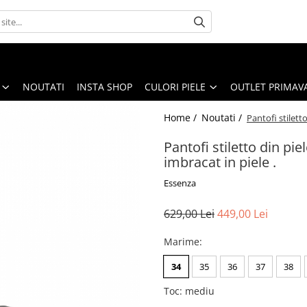
NOUTATI
INSTA SHOP
CULORI PIELE
OUTLET PRIMAV
Home /
Noutati /
Pantofi stilett
Pantofi stiletto din pie
imbracat in piele .
Essenza
629,00 Lei
449,00 Lei
Marime
:
34
35
36
37
38
Toc
:
mediu