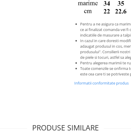
Pentru a ne asigura ca marim
ce ai finalizat comanda vei fi 
indicatiile de masurare a tal
In cazul in care doresti modific
adaugat produsul in cos, men
produsului". Consilierii nostri
de piele si tocuri, astfel sa a
Pentru alegerea marimii te ru
Toate comenzile se onfirma 
este cea care ti se potriveste
Informatii conformitate produs
PRODUSE SIMILARE