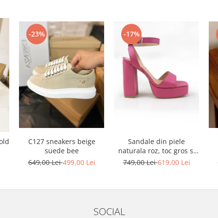
-23%
-17%
C127 sneakers beige
Sandale din piele
old
suede bee
naturala roz, toc gros si
platforma
649,00 Lei
499,00 Lei
749,00 Lei
619,00 Lei
i
SOCIAL