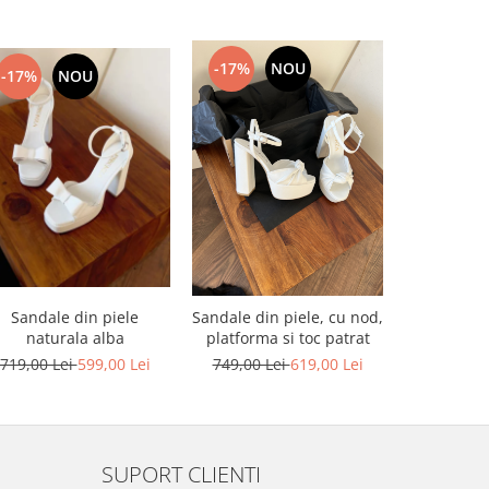
-17%
NOU
-17%
NOU
-23%
Sandale din piele
Pantofi 
Sandale din piele, cu nod,
naturala alba
decupaj int
platforma si toc patrat
naturala 
719,00 Lei
599,00 Lei
649,00 L
749,00 Lei
619,00 Lei
SUPORT CLIENTI