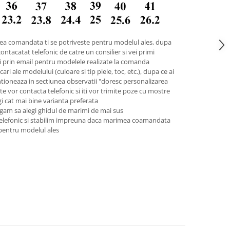
ea comandata ti se potriveste pentru modelul ales, dupa
contacatat telefonic de catre un consilier si vei primi
pii prin email pentru modelele realizate la comanda
ari ale modelului (culoare si tip piele, toc, etc.), dupa ce ai
tioneaza in sectiunea observatii "doresc personalizarea
 te vor contacta telefonic si iti vor trimite poze cu mostre
legi cat mai bine varianta preferata
gam sa alegi ghidul de marimi de mai sus
telefonic si stabilim impreuna daca marimea coamandata
 pentru modelul ales