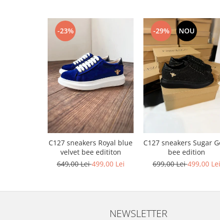
-23%
-29%
NOU
C127 sneakers Royal blue
C127 sneakers Sugar G
velvet bee edititon
bee edition
649,00 Lei
499,00 Lei
699,00 Lei
499,00 Le
NEWSLETTER