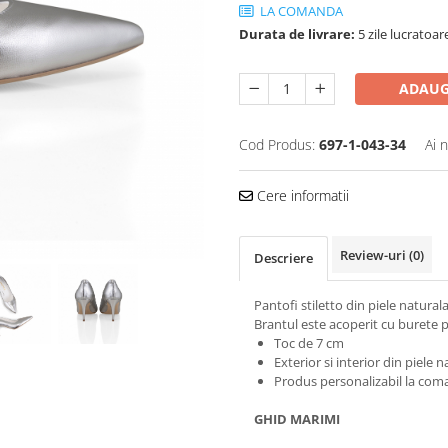
LA COMANDA
Durata de livrare:
5 zile lucratoar
ADAUG
Cod Produs:
697-1-043-34
Ai 
Cere informatii
Review-uri
(0)
Descriere
Pantofi stiletto din piele naturala
Brantul este acoperit cu burete p
Toc de 7 cm
Exterior si interior din piele n
Produs personalizabil la coma
GHID MARIMI