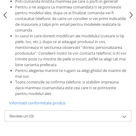
Poti comanda linistita marimea pe care o porti in general!
Pentru a ne asigura ca marimea comandata ti se potriveste
pentru modelul ales, dupa ce ai finalizat comanda vei fi
contacatat telefonic de catre un consilier si vei primi indicatiile
de masurare a talpii prin email pentru modelele realizate la
comanda
In cazul in care doresti modificari ale modelului (culoare si tip
piele, toc, etc.), dupa ce ai adaugat produsul in cos,
mentioneaza in sectiunea observatii "doresc personalizarea
produsului". Consilierii nostri te vor contacta telefonic si iti vor
trimite poze cu mostre de piele si tocuri, astfel sa alegi cat mai
bine varianta preferata
Pentru alegerea marimii te rugam sa alegi ghidul de marimi de
mai sus
Toate comenzile se onfirma telefonic si stabilim impreuna
daca marimea coamandata este cea care ti se potriveste
pentru modelul ales
Informatii conformitate produs
Review-uri
(0)