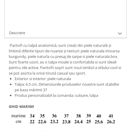
Ai nevoie de ajutor?
+40737089722
Cere informatii
Descriere
Pantofi cu talpă anatomică, sunt creați din piele naturală și
îmbină diferite tipuri de nuanțe și texturi: piele naturala intoarsa
burgundy, piele naturla cu presaj de sarpe si piele naturala box.
Sunt foarte usori, au o talpa moale si confortabila si sunt ideali
pentru zile active. Pantofii soprt sunt noul simbol a stilului cool si
se pot asorta la orice tinută casual sau sport.
Exterior si interior: piele naturala
Talpa: 6.5 cm. Dimensiunile produselor noastre sunt stabilite
pe baza mărimii 37
Produs personalizabil la comanda: culoare, talpa
GHID MARIMI