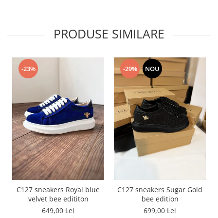
PRODUSE SIMILARE
-23%
-29%
NOU
C127 sneakers Royal blue
C127 sneakers Sugar Gold
velvet bee edititon
bee edition
649,00 Lei
699,00 Lei