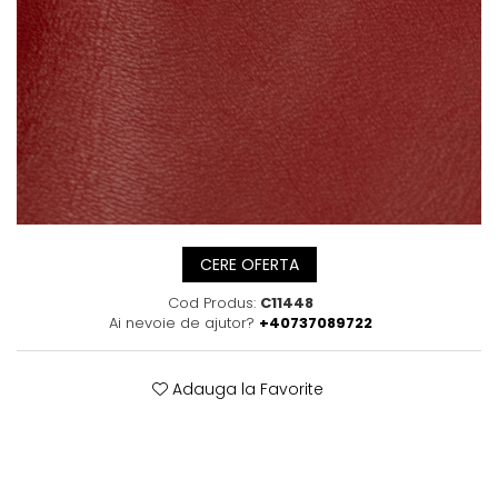
Posete
Mov
Rucsac
Visiniu
Plic
Maro
Saculet
Albastru
Borsete
CERE OFERTA
Cod Produs:
C11448
Ai nevoie de ajutor?
+40737089722
Adauga la Favorite