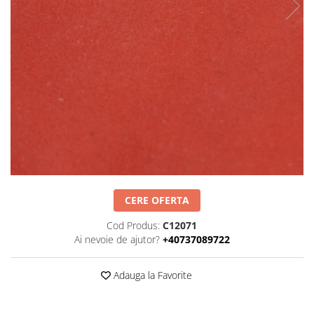
Negru
GENTI
Mov
Posete
Rucsac
Visiniu
Plic
Maro
Saculet
Albastru
Borsete
CERE OFERTA
Cod Produs:
C12071
Ai nevoie de ajutor?
+40737089722
Adauga la Favorite