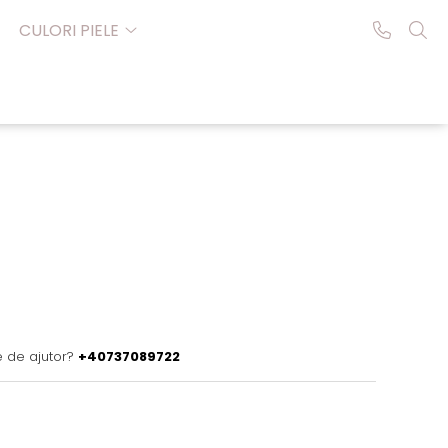
CULORI PIELE
e de ajutor?
+40737089722