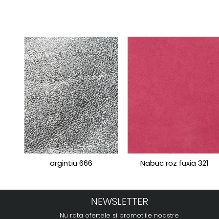
argintiu 666
Nabuc roz fuxia 321
NEWSLETTER
Nu rata ofertele si promotiile noastre