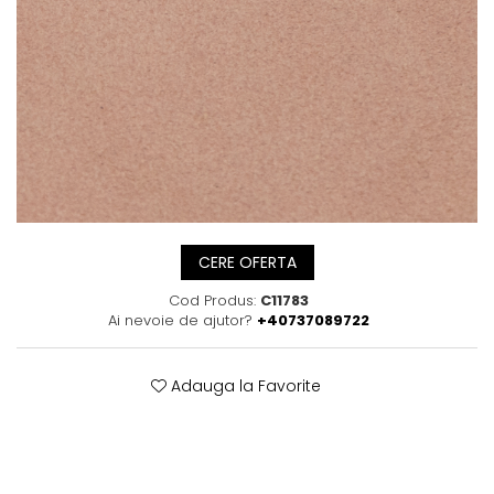
Posete
Mov
Rucsac
Visiniu
Plic
Maro
Saculet
Albastru
Borsete
CERE OFERTA
Cod Produs:
C11783
Ai nevoie de ajutor?
+40737089722
Adauga la Favorite