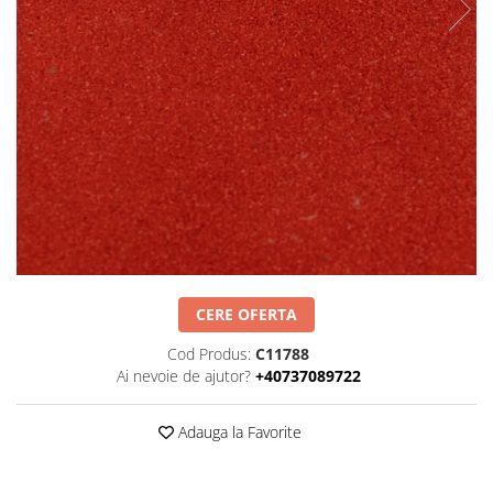
Negru
GENTI
Mov
Posete
Rucsac
Visiniu
Plic
Maro
Saculet
Albastru
Borsete
CERE OFERTA
Cod Produs:
C11788
Ai nevoie de ajutor?
+40737089722
Adauga la Favorite