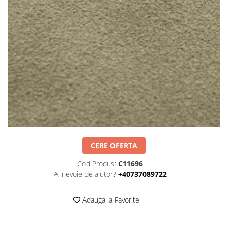
Negru
GENTI
Mov
Posete
Rucsac
Visiniu
Plic
Maro
Saculet
Albastru
Borsete
CERE OFERTA
Cod Produs:
C11696
Ai nevoie de ajutor?
+40737089722
Adauga la Favorite