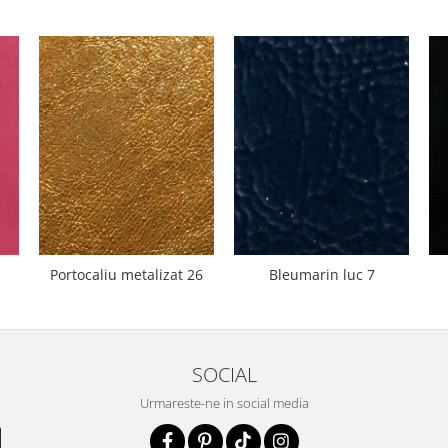
Portocaliu metalizat 26
Bleumarin luc 7
SOCIAL
Urmareste-ne in social media