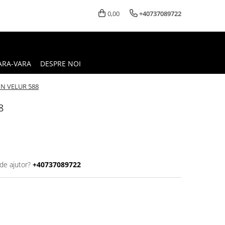
0,00
+40737089722
ARA-VARA
DESPRE NOI
N VELUR 588
8
de ajutor?
+40737089722