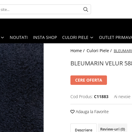
NOUTATI
INSTA SHOP
CULORI PIELE
OUTLET PRIMAV
Home /
Culori Piele /
BLEUMARI
BLEUMARIN VELUR 58
CERE OFERTA
Cod Produs:
C11883
Ai nevoie 
Adauga la Favorite
Review-uri
(0)
Descriere