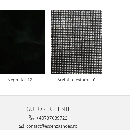
Negru lac 12
Argintiu texturat 16
Bej 
SUPORT CLIENTI
+40737089722
contact@essenzashoes.ro