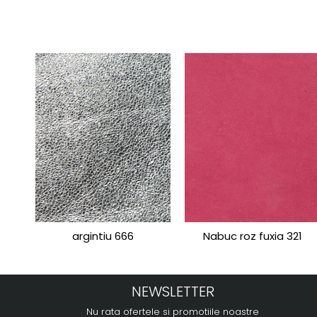
argintiu 666
Nabuc roz fuxia 321
NEWSLETTER
Nu rata ofertele si promotiile noastre