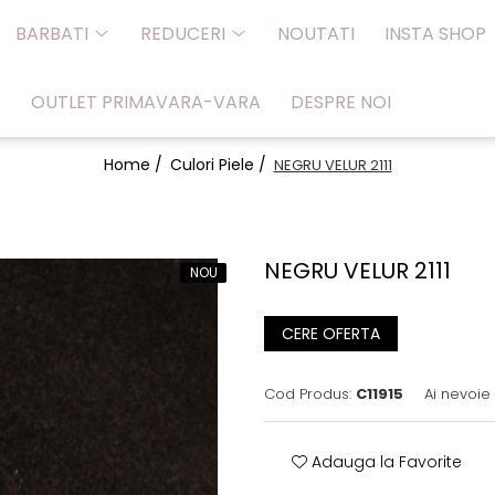
BARBATI
REDUCERI
NOUTATI
INSTA SHOP
OUTLET PRIMAVARA-VARA
DESPRE NOI
Home /
Culori Piele /
NEGRU VELUR 2111
NEGRU VELUR 2111
NOU
CERE OFERTA
Cod Produs:
C11915
Ai nevoie
Adauga la Favorite