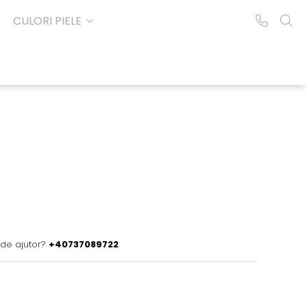
CULORI PIELE
 de ajutor?
+40737089722