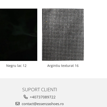
Negru lac 12
Argintiu texturat 16
Bej 
SUPORT CLIENTI
+40737089722
contact@essenzashoes.ro