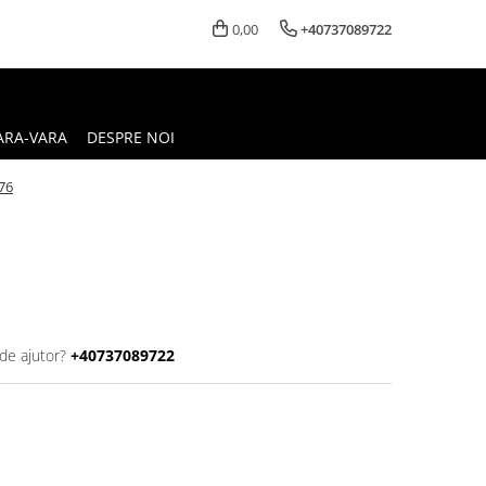
0,00
+40737089722
ARA-VARA
DESPRE NOI
76
de ajutor?
+40737089722