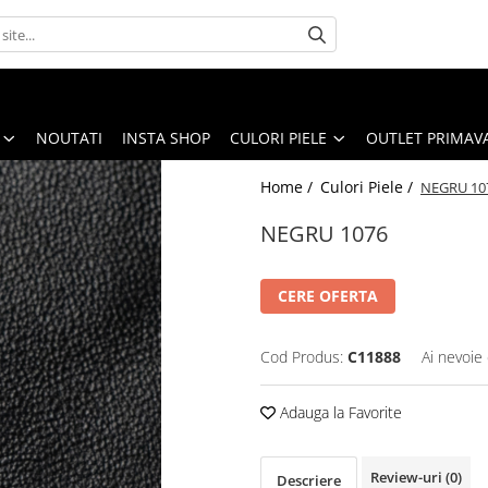
NOUTATI
INSTA SHOP
CULORI PIELE
OUTLET PRIMAV
Home /
Culori Piele /
NEGRU 10
NEGRU 1076
CERE OFERTA
Cod Produs:
C11888
Ai nevoie 
Adauga la Favorite
Review-uri
(0)
Descriere