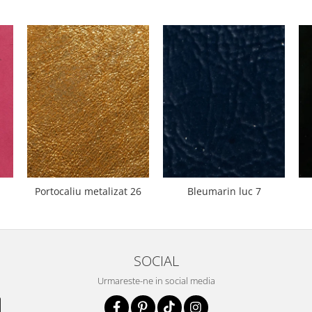
Portocaliu metalizat 26
Bleumarin luc 7
SOCIAL
Urmareste-ne in social media